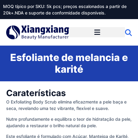
MOQ típico por SKU: 5k pcs; preços escalonados a partir de
20k+.NDA e suporte de conformidade disponíveis.
Sobre o Xiangxiangdaily
Esfoliante de melancia e
karité
Caraterísticas
O Exfoliating Body Scrub elimina eficazmente a pele baça e
seca, revelando uma tez vibrante, flexível e suave.
Nutre profundamente e equilibra o teor de hidratação da pele,
ajudando a restaurar o brilho natural da pele.
Este esfoliante é formulado com Açúcar, Manteiga de Karité,