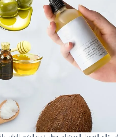
في عالم التجميل المستدام، حظي زيت الشعر النباتي بال