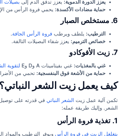
يعزز الدورة الدموية:
يعزز تدفق الدم إلى
بصيلات ال
حماية مضادات الأكسدة:
يحمي فروة الرأس من الإج
6. مستخلص الصبار
الترطيب:
يلطف ويرطب
فروة الرأس الجافة
.
خصائص الترميم:
يعزز شفاء البصيلات التالفة.
7. زيت الأفوكادو
غني بالمغذيات:
غني بفيتامينات A وD وE
لتقوية ال
حماية من الأشعة فوق البنفسجية:
تحمي من الأضرار ا
كيف يعمل زيت الشعر النباتي؟
تكمن آلية عمل زيت
الشعر النباتي
في قدرته على توصيل ا
الشعر. وإليك طريقة عمله:
1. تغذية فروة الرأس
يتغلغل الزيت في فروة الرأس
ويوفر الترطيب والمواد المغ