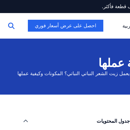
احصل على عرض أسعار فوري
بية
 عملها
عمل زيت الشعر النباتي النباتي؟ المكونات وكيفية عملها
جدول المحتويات