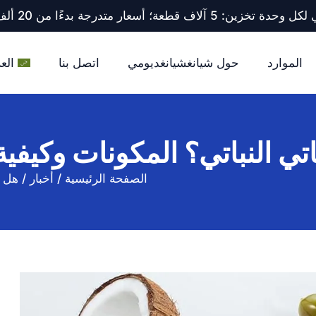
ف قطعة؛ أسعار متدرجة بدءًا من 20 ألف قطعة فأكثر.
الموارد
حول شيانغشيانغديومي
اتصل بنا
العر
تي النباتي؟ المكونات وكيفية
الصفحة الرئيسية
/
أخبار
/
هل ي