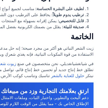
لطيف على البشرة الحساسة:
مناسب لجميع أنواع ا
ترطيب يدوم طويلاً:
يحافظ على الترطيب دون الشعو
قابل للتخصيص:
يمكن إقرانه بسهولة مع المنتجات ا
صديقة للبيئة:
يقلل من بصمتك الكربونية بفضل المص
الخاتمة
زيت الشعر النباتي هو أكثر من مجرد صيحة؛ إنه حل مدع
الاستفادة من قوة المكونات النباتية، فإنه يغذي شعركِ 
في شيانغشيانغديلي، نحن متخصصون في صنع
زيوت شعر
تطلق خط إنتاج جديد أو تحسين خط إنتاج قائم، تواصل 
نبتكر
حلول للعناية بالشعر
تناسبك وتناسب كوكب الأرض.
ارتقِ بعلامتك التجارية وزد من مبيعاتك
دعم البحث والتطوير، واختبار الثبات، وملفات الامتثال 
الإطلاق الخاص بك - مما يقلل من الوقت اللازم للوص