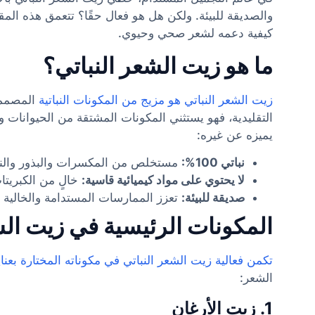
والصديقة للبيئة. ولكن هل هو فعال حقًا؟ تتعمق هذه الم
كيفية دعمه لشعر صحي وحيوي.
ما هو زيت الشعر النباتي؟
زيت الشعر النباتي هو مزيج من المكونات النباتية
المصممة
التقليدية، فهو يستثني المكونات المشتقة من الحيوانات و
يميزه عن غيره:
نباتي 100%:
مستخلص من المكسرات والبذور والنب
لا يحتوي على مواد كيميائية قاسية:
خالٍ من الكبريتات
صديقة للبيئة:
تعزز الممارسات المستدامة والخالية 
المكونات الرئيسية في زيت الش
تكمن فعالية زيت الشعر النباتي في مكوناته المختارة بعناي
الشعر:
1. زيت الأرغان