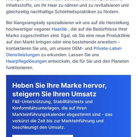
Inhaltsstoffe, um Ihr Haar zu nähren und zu revitalisieren und
gleichzeitig nachhaltige Schönheitspraktiken zu fördern.
Bei Xiangxiangdaily spezialisieren wir uns auf die Herstellung
hochwertiger veganer
Haaröle
, die auf die Bedürfnisse Ihrer
Marke zugeschnitten sind. Egal, ob Sie eine neue Produktlinie
auf den Markt bringen oder eine bestehende erweitern –
kontaktieren Sie uns, um unsere OEM- und
Private-Label-
Dienstleistungen
zu erkunden. Lassen Sie uns
Haarpflegelösungen
entwickeln, die für Sie und den Planeten
funktionieren.
Heben Sie Ihre Marke hervor,
steigern Sie Ihren Umsatz
F&E-Unterstützung, Stabilitätstests und
Konformitätsunterlagen, die auf Ihren
Markteinführungskalender abgestimmt sind - das
verkürzt die Zeit bis zur Markteinführung und
beschleunigt den Umsatz.