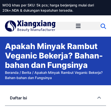
MOQ khas per SKU: 5k pcs; harga berjenjang mulai dari
20k+.NDA & dukungan kepatuhan tersedia.
Tentang Xiangxiangdaily
Apakah Minyak Rambut
Veganic Bekerja? Bahan-
bahan dan Fungsinya
Beranda
/
Berita
/
Apakah Minyak Rambut Veganic Bekerja?
Bahan-bahan dan Fungsinya
Daftar Isi