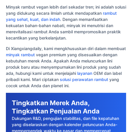
Minyak rambut vegan lebih dari sekadar tren; ini adalah solusi
yang didukung secara ilmiah untuk mendapatkan
rambut
yang sehat, kuat, dan indah
. Dengan memanfaatkan
kekuatan bahan-bahan nabati, minyak ini menutrisi dan
merevitalisasi rambut Anda sambil mempromosikan praktik
kecantikan yang berkelanjutan.
Di Xiangxiangdaily, kami mengkhususkan diri dalam membuat
minyak rambut
vegan premium yang disesuaikan dengan
kebutuhan merek Anda. Apakah Anda meluncurkan lini
produk baru atau menyempurnakan lini produk yang sudah
ada, hubungi kami untuk menjelajahi
layanan
OEM dan label
pribadi kami. Mari ciptakan
solusi perawatan rambut
yang
cocok untuk Anda dan planet ini.
Tingkatkan Merek Anda,
Tingkatkan Penjualan Anda
Dukungan R&D, pengujian stabilitas, dan file kepatuhan
yang diselaraskan dengan kalender peluncuran Anda-
memperpendek waktu ke pasar dan mempercepat