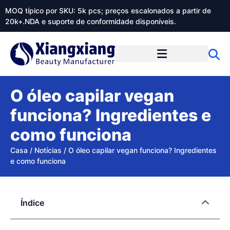
MOQ típico por SKU: 5k pcs; preços escalonados a partir de
20k+.NDA e suporte de conformidade disponíveis.
Sobre o Xiangxiangdaily
O óleo capilar vegan
funciona? Ingredientes e
como funciona
Casa
/
Notícias
/
O óleo capilar vegan funciona? Ingredientes
e como funciona
Índice