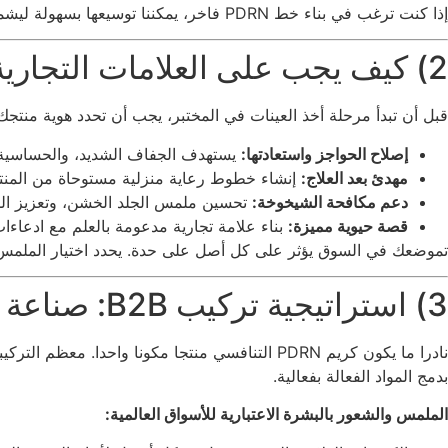
إذا كنت ترغب في بناء خط PDRN فاخر، يمكننا توسيعها بسهولة ليشمل مصل وأقنعة إصلاح الحواجز. موقع شيانغشيانغديومي في موقع مثالي لدعم نمو فئتك على المدى الطويل.
2) كيف يجب على العلامات التجارية تسويق كريم الوجه PDRN في السوق
قبل أن تبدأ مرحلة أخذ العينات في المختبر، يجب أن تحدد هوية منتجك. معظم العلامات التجا
إصلاح الحواجز واستعادتها:
يستهدف الجفاف الشديد، والحساسية، 
مهدئ بعد العلاج:
إنشاء خطوط رعاية منزلية مستوحاة من المنتجع
دعم مكافحة الشيخوخة:
تحسين ملمس الجلد الخشن، وتعزيز المر
قصة حيوية مميزة:
بناء علامة تجارية مدعومة بالعلم مع ادعاءا
تموضعك في السوق يؤثر على كل أصل على حدة. يحدد اختيار الملمس، مثل
3) استراتيجية تركيب B2B: صناعة كريم PDRN عالي الأداء
نادرا ما يكون كريم PDRN التنافسي منتجا مكونا واحدا. معظم التركيبات الناجحة تبني نظام إصلاح قوي ومتآزر حول المادة الفعالة. التعاون مع منشأة متخصصة
بدمج المواد الفعالة بفعالية.
الملمس والشعور بالبشرة الاعتبارية للأسواق العالمية: