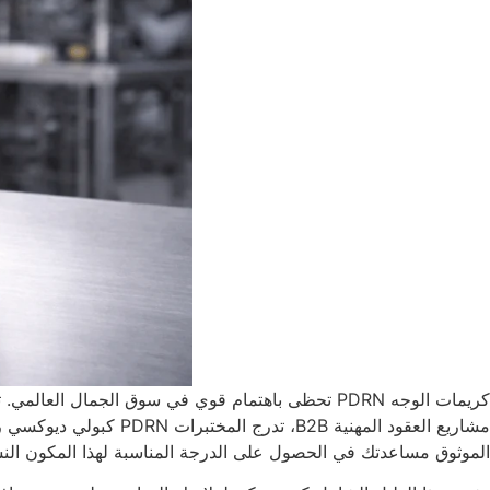
كريمات الوجه PDRN تحظى باهتمام قوي في سوق الجمال
مشاريع العقود المهنية B2B، تدرج المختبرات PDRN كبولي ديوكسي ريبونوكليوتيد أو حمض نووي صوديومي. هذا يعتمد بشكل كبير على احتياجات التركيبة والمنطقة المستهدفة.
الموثوق مساعدتك في الحصول على الدرجة المناسبة لهذا المكون الن