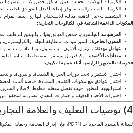
الكريمات الهلامية الخفيفة تعمل بشكل أفضل لأنواع البشرة الدهن
الكريمات الغنية والمنعنة توفر إطاعا أفضل للحواجز الجلدية الج
التشطيبات غير الدهنية مثالية للاستخدام النهاري، بينما القوام ا
المكونات الداعمة الشائعة في الكتالوجات التجارية:
المرطبات:
الجلسرين، حمض الهيالورونيك، والبيتين لترطيب عم
الدهون الحاجزة:
السيراميدات المطابقة للجلد، والكوليسترول، وا
عوامل مهدئة:
بانثينول، ألانتون، بيسابولول، ومادكاسوسيد من ال
مضادات الأكسدة:
توكوفيرول مستقر ومستخلصات نباتية لطيفة 
فحوصات التطوير الرئيسية أثناء عملية التكييف:
اختبار الاستقرار تحت دورات الحرارة الشديدة، والبرودة، والتجمد
اختبار التوافق مع مكونات التغليف المحددة، خاصة آليات المضخ
استراتيجية العطور، حيث تفضل معظم خطوط الإصلاح السريرية 
اختبارات الأحياء الدقيقة واختبارات التحدي الصارمة للتحقق م
4) توصيات التغليف والعلامة التجارية لخطوط PDRN الفاخرة
للعناية بالبشرة الفاخرة ب PDRN، فإن إدراك الفخامة وحماية المكونات الفعالة أمران حيويان بنفس القدر. التغليف العملي المناسب يعزز الاحتفاظ بالعملاء وولاء العلامة التجارية.