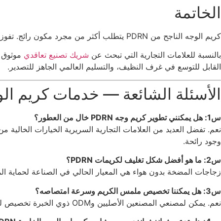
الخاتمة
كريم الوجه الناجح من PDRN يتطلب أكثر من مجرد مكون رائج. تفوز العلامات التجارية العالمية للجمال من خلال الجمع بين تركيبة تركز على الإصلاح مع تغليف واقي فاخر وتصنيع ضخم مستقر.
بالنسبة للعلامات التجارية التي تبحث عن
شريك تصنيع تعاقدي
موثوق م
القابل للتوسع في غرف النظيف، والتسليم العالمي الجاهز للتصدير.
الأسئلة الشائعة — خدمات كريم الوجه OEM/ODM من
س1: هل يمكنني تطوير كريم وجه PDRN خال من العطور؟
نعم. تفضل العديد من العلامات التجارية السريرية الخيارات الخالية
وجود رائحة.
س2: ما هو أفضل شكل تغليف لكريمات PDRN؟
زجاجات المضخة بدون هواء هي المعيار الحالي في الصناعة لحماية المكونا
س3: هل يمكننا تخصيص ملمس الكريم وسرعة امتصاصه؟
نعم. يمكن لمصنعي المصنعين الأصليين وODM ذوي الخبرة تخصيص لزوجة الحليب الصناعي، ومعدل امتصاص الجلد، والإحساس اللاحق لتناسب الفئة المستهدفة تماما.