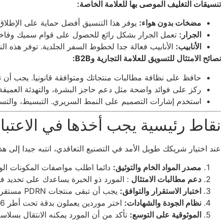
تنسيقات التغليف الموصى بها للعلامة الخاصة:
مضخات بدون هواء:
يوفر هذا التنسيق أفضل حماية على الإطلاق 
الجرار:
تعمل الجرار بشكل رائع للحصول على قوام سميك وفاخر.
الأنابيب:
الأنابيب فعالة جدا لخطوط السفر الجلدية. توفر هذه الن
نصائح الامتثال للتسويق للعلامة التجارية وB2B:
حافظ على نظافة مطالبات منتجاتك ومتوافقة قانونيا. يجب أن تت
ركز على فوائد واضحة مثل دعم حاجز البشرة، والتهدئة العميقة،
استخدم إشارات التصميم على النمط السريري. التبسيط، والتس
نقاط رئيسية يجب أخذها في الاعتبار
عند اختيار شريكك طويل الأمد في التصنيع التعاقدي، انتبه جيدا إلى هذ
مصدر المواد الخام والتوثيق:
دائما اطلب مواصفات المكونات الواضح
دعم مطالبات الامتثال
: المورد ذو الخبرة يساعدك على تحديد فوا
اختبار الاستقرار والتوافق:
يجب أن تبقى منتجات PDRN مستقرة أثناء الشحن البحري لمسافات طويلة. تأكد من أن المصنع يجري اختبارات استقرار صارمة وفحوصات توافق التغليف.
نظام الجودة والشهادات:
اختر موردين يعملون بدقة تحت أطر ISO 22716 أو GMPC المدققة. يجب أن يكون لديهم نقاط تفتيش واضحة للمراقبة من المواد الخام الواردة إلى البضائع النهائية على الباليت.
الموثوقية على التوسع:
تأكد من أن المورد يمكنه الانتقال بسلاسة