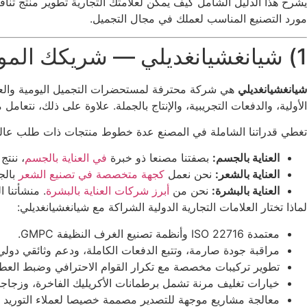
يشرح هذا الدليل الشامل كيف يمكن لعلامتك التجارية تطوير منتج تنا
مورد التصنيع المناسب لعملك في مجال التجميل.
1) شيانغشيانغديلي — شريكك الموثوق في كريم الوجه الخاص ب PDRN OEM/ODM
شيانغشيانغديلي
الأولية، والدفعات التجريبية، والإنتاج بالجملة. علاوة على ذلك، نت
تغطي قدراتنا الشاملة في المصنع عدة خطوط منتجات ذات طلب عال
العناية بالجسم:
بصفتنا مصنعا ذو خبرة
في العناية بالجسم
، ننت
العناية بالشعر:
نحن نعمل
كجهة متخصصة في تصنيع الشعر
بالج
العناية بالبشرة:
نحن من
أبرز شركات العناية بالبشرة
. منشأتنا
لماذا تختار العلامات التجارية الدولية الشراكة مع شيانغشيانغديلي:
معتمدة ISO 22716 وأنظمة تصنيع الغرف النظيفة GMPC.
مراقبة جودة صارمة، وتتبع الدفعات الكاملة، ودعم وثائقي دولي
تطوير تركيبات مخصصة مع تكرار القوام الاحترافي وضبط العطو
خيارات تغليف مرنة تشمل برطمانات الأكريليك الفاخرة، وزجاجات
معالجة مشاريع موجهة للتصدير مصممة خصيصا لعملاء التوريد ا