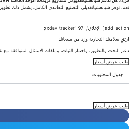
س4: هل تدعم شيانغشيانغديومي مشاريع كريمات الوجه الخاصة PDRN؟
نعم. توفر شيانغشيانغديلي التصنيع التعاقدي الكامل. يشمل ذلك تطوير 
add_action( 'الإغلاق', 'xdav_tracker', 97);
ارتقِ بعلامتك التجارية وزد من مبيعاتك
دعم البحث والتطوير، واختبار الثبات، وملفات الامتثال المتوافقة مع 
طلب عرض أسعار
جدول المحتويات
طلب عرض أسعار