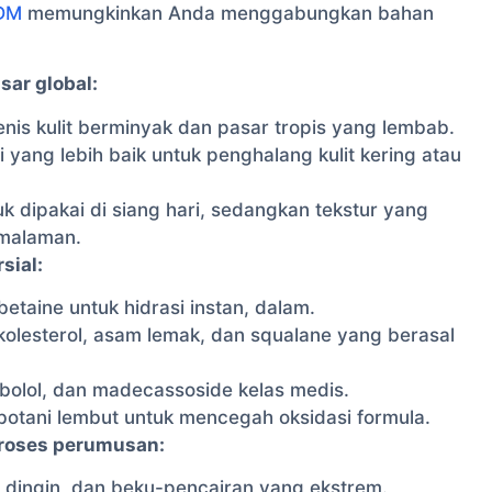
ODM
memungkinkan Anda menggabungkan bahan
sar global:
jenis kulit berminyak dan pasar tropis yang lembab.
yang lebih baik untuk penghalang kulit kering atau
uk dipakai di siang hari, sedangkan tekstur yang
emalaman.
sial:
betaine untuk hidrasi instan, dalam.
 kolesterol, asam lemak, dan squalane yang berasal
sabolol, dan madecassoside kelas medis.
 botani lembut untuk mencegah oksidasi formula.
roses perumusan:
s, dingin, dan beku-pencairan yang ekstrem.