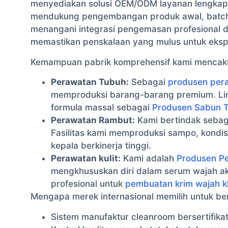
menyediakan solusi OEM/ODM layanan lengkap u
mendukung pengembangan produk awal, batch p
menangani integrasi pengemasan profesional di
memastikan penskalaan yang mulus untuk ekspa
Kemampuan pabrik komprehensif kami mencakup
Perawatan Tubuh:
Sebagai
produsen per
memproduksi barang-barang premium. Lini 
formula massal sebagai
Produsen Sabun 
Perawatan Rambut:
Kami bertindak seba
Fasilitas kami memproduksi sampo, kondis
kepala berkinerja tinggi.
Perawatan kulit:
Kami adalah
Produsen Pe
mengkhususkan diri dalam serum wajah akt
profesional untuk
pembuatan krim wajah 
Mengapa merek internasional memilih untuk be
Sistem manufaktur cleanroom bersertifik