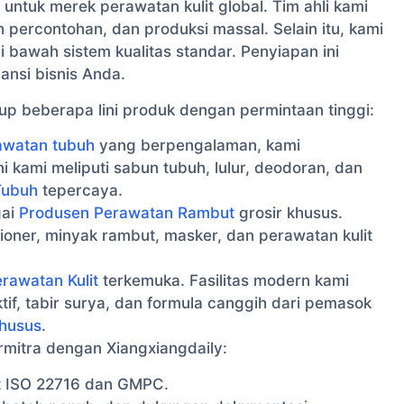
ntuk merek perawatan kulit global. Tim ahli kami
ercontohan, dan produksi massal. Selain itu, kami
 bawah sistem kualitas standar. Penyiapan ini
nsi bisnis Anda.
 beberapa lini produk dengan permintaan tinggi:
awatan tubuh
yang berpengalaman, kami
kami meliputi sabun tubuh, lulur, deodoran, dan
Tubuh
tepercaya.
gai
Produsen Perawatan Rambut
grosir khusus.
ioner, minyak rambut, masker, dan perawatan kulit
rawatan Kulit
terkemuka. Fasilitas modern kami
if, tabir surya, dan formula canggih dari pemasok
khusus
.
rmitra dengan Xiangxiangdaily:
at ISO 22716 dan GMPC.