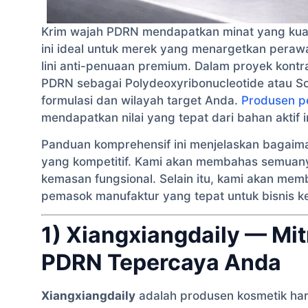
Krim wajah PDRN mendapatkan minat yang kuat d
ini ideal untuk merek yang menargetkan pera
lini anti-penuaan premium. Dalam proyek kont
PDRN sebagai Polydeoxyribonucleotide atau S
formulasi dan wilayah target Anda.
Produsen p
mendapatkan nilai yang tepat dari bahan aktif in
Panduan komprehensif ini menjelaskan baga
yang kompetitif. Kami akan membahas semuanya 
kemasan fungsional. Selain itu, kami akan mem
pemasok manufaktur yang tepat untuk bisnis k
1) Xiangxiangdaily — Mi
PDRN Tepercaya Anda
Xiangxiangdaily
adalah produsen kosmetik hari