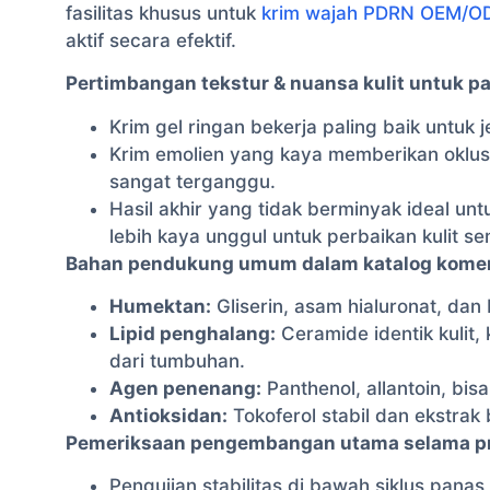
fasilitas khusus untuk
krim wajah PDRN OEM/
aktif secara efektif.
Pertimbangan tekstur & nuansa kulit untuk pa
Krim gel ringan bekerja paling baik untuk 
Krim emolien yang kaya memberikan oklusi 
sangat terganggu.
Hasil akhir yang tidak berminyak ideal unt
lebih kaya unggul untuk perbaikan kulit s
Bahan pendukung umum dalam katalog komer
Humektan:
Gliserin, asam hialuronat, dan 
Lipid penghalang:
Ceramide identik kulit,
dari tumbuhan.
Agen penenang:
Panthenol, allantoin, bi
Antioksidan:
Tokoferol stabil dan ekstrak
Pemeriksaan pengembangan utama selama p
Pengujian stabilitas di bawah siklus pana