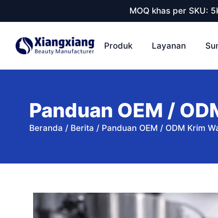
MOQ khas per SKU: 5k
Produk
Layanan
Su
Panduan OEM / ODM
Beranda
/
Berita
/
Panduan OEM / ODM Krim Wa