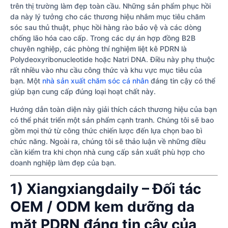
trên thị trường làm đẹp toàn cầu. Những sản phẩm phục hồi
da này lý tưởng cho các thương hiệu nhắm mục tiêu chăm
sóc sau thủ thuật, phục hồi hàng rào bảo vệ và các dòng
chống lão hóa cao cấp. Trong các dự án hợp đồng B2B
chuyên nghiệp, các phòng thí nghiệm liệt kê PDRN là
Polydeoxyribonucleotide hoặc Natri DNA. Điều này phụ thuộc
rất nhiều vào nhu cầu công thức và khu vực mục tiêu của
bạn. Một
nhà sản xuất chăm sóc cá nhân
đáng tin cậy có thể
giúp bạn cung cấp đúng loại hoạt chất này.
Hướng dẫn toàn diện này giải thích cách thương hiệu của bạn
có thể phát triển một sản phẩm cạnh tranh. Chúng tôi sẽ bao
gồm mọi thứ từ công thức chiến lược đến lựa chọn bao bì
chức năng. Ngoài ra, chúng tôi sẽ thảo luận về những điều
cần kiểm tra khi chọn nhà cung cấp sản xuất phù hợp cho
doanh nghiệp làm đẹp của bạn.
1) Xiangxiangdaily – Đối tác
OEM / ODM kem dưỡng da
mặt PDRN đáng tin cậy của