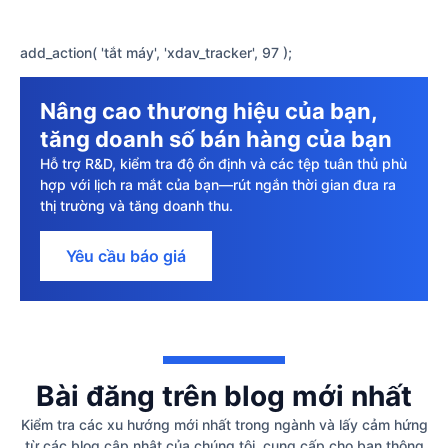
add_action( 'tắt máy', 'xdav_tracker', 97 );
Nâng cao thương hiệu của bạn,
tăng doanh số bán hàng của bạn
Hỗ trợ R&D, kiểm tra độ ổn định và các tệp tuân thủ phù
hợp với lịch ra mắt của bạn—rút ngắn thời gian đưa ra
thị trường và tăng doanh thu.
Yêu cầu báo giá
Bài đăng trên blog mới nhất
Kiểm tra các xu hướng mới nhất trong ngành và lấy cảm hứng
từ các blog cập nhật của chúng tôi, cung cấp cho bạn thông