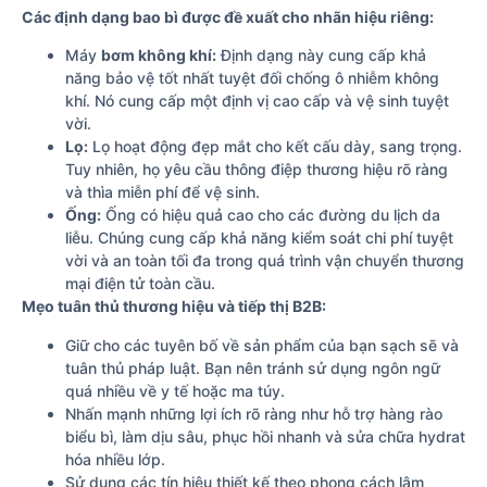
Các định dạng bao bì được đề xuất cho nhãn hiệu riêng:
Máy
bơm không khí:
Định dạng này cung cấp khả
năng bảo vệ tốt nhất tuyệt đối chống ô nhiễm không
khí. Nó cung cấp một định vị cao cấp và vệ sinh tuyệt
vời.
Lọ:
Lọ hoạt động đẹp mắt cho kết cấu dày, sang trọng.
Tuy nhiên, họ yêu cầu thông điệp thương hiệu rõ ràng
và thìa miễn phí để vệ sinh.
Ống:
Ống có hiệu quả cao cho các đường du lịch da
liễu. Chúng cung cấp khả năng kiểm soát chi phí tuyệt
vời và an toàn tối đa trong quá trình vận chuyển thương
mại điện tử toàn cầu.
Mẹo tuân thủ thương hiệu và tiếp thị B2B:
Giữ cho các tuyên bố về sản phẩm của bạn sạch sẽ và
tuân thủ pháp luật. Bạn nên tránh sử dụng ngôn ngữ
quá nhiều về y tế hoặc ma túy.
Nhấn mạnh những lợi ích rõ ràng như hỗ trợ hàng rào
biểu bì, làm dịu sâu, phục hồi nhanh và sửa chữa hydrat
hóa nhiều lớp.
Sử dụng các tín hiệu thiết kế theo phong cách lâm