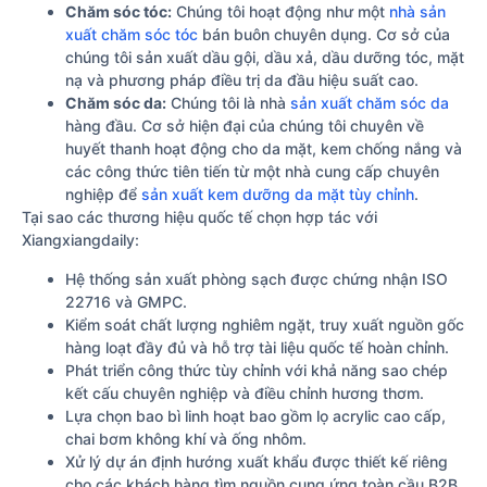
Chăm sóc tóc:
Chúng tôi hoạt động như một
nhà sản
xuất chăm sóc tóc
bán buôn chuyên dụng. Cơ sở của
chúng tôi sản xuất dầu gội, dầu xả, dầu dưỡng tóc, mặt
nạ và phương pháp điều trị da đầu hiệu suất cao.
Chăm sóc da:
Chúng tôi là nhà
sản xuất chăm sóc da
hàng đầu. Cơ sở hiện đại của chúng tôi chuyên về
huyết thanh hoạt động cho da mặt, kem chống nắng và
các công thức tiên tiến từ một nhà cung cấp chuyên
nghiệp để
sản xuất kem dưỡng da mặt tùy chỉnh
.
Tại sao các thương hiệu quốc tế chọn hợp tác với
Xiangxiangdaily:
Hệ thống sản xuất phòng sạch được chứng nhận ISO
22716 và GMPC.
Kiểm soát chất lượng nghiêm ngặt, truy xuất nguồn gốc
hàng loạt đầy đủ và hỗ trợ tài liệu quốc tế hoàn chỉnh.
Phát triển công thức tùy chỉnh với khả năng sao chép
kết cấu chuyên nghiệp và điều chỉnh hương thơm.
Lựa chọn bao bì linh hoạt bao gồm lọ acrylic cao cấp,
chai bơm không khí và ống nhôm.
Xử lý dự án định hướng xuất khẩu được thiết kế riêng
cho các khách hàng tìm nguồn cung ứng toàn cầu B2B.