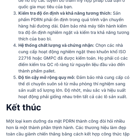
để hỗ trợ các tuyên bố thẩm mỹ hợp pháp của bạn ở
quốc gia mục tiêu của bạn.
Kiểm tra độ ổn định và khả năng tương thích:
Sản
phẩm PDRN phải ổn định trong quá trình vận chuyển
hàng hải đường dài. Đảm bảo nhà máy tiến hành kiểm
tra độ ổn định nghiêm ngặt và kiểm tra khả năng tương
thích của bao bì.
Hệ thống chất lượng và chứng nhận:
Chọn các nhà
cung cấp hoạt động nghiêm ngặt theo khuôn khổ ISO
22716 hoặc GMPC đã được kiểm toán. Họ phải có các
điểm kiểm tra QC rõ ràng từ nguyên liệu đầu vào đến
thành phẩm pallet.
Độ tin cậy mở rộng quy mô:
Đảm bảo nhà cung cấp có
thể di chuyển suôn sẻ từ mẫu phòng thí nghiệm sang
sản xuất số lượng lớn. Độ nhớt, màu sắc và hiệu suất
hoạt động phải giống nhau trên tất cả các lô sản xuất.
Kết thúc
Một loại kem dưỡng da mặt PDRN thành công đòi hỏi nhiều
hơn là một thành phần thịnh hành. Các thương hiệu làm đẹp
toàn cầu giành chiến thắng bằng cách kết hợp công thức tập