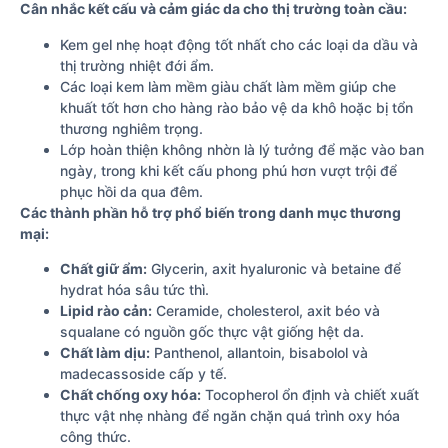
Cân nhắc kết cấu và cảm giác da cho thị trường toàn cầu:
Kem gel nhẹ hoạt động tốt nhất cho các loại da dầu và
thị trường nhiệt đới ẩm.
Các loại kem làm mềm giàu chất làm mềm giúp che
khuất tốt hơn cho hàng rào bảo vệ da khô hoặc bị tổn
thương nghiêm trọng.
Lớp hoàn thiện không nhờn là lý tưởng để mặc vào ban
ngày, trong khi kết cấu phong phú hơn vượt trội để
phục hồi da qua đêm.
Các thành phần hỗ trợ phổ biến trong danh mục thương
mại:
Chất giữ ẩm:
Glycerin, axit hyaluronic và betaine để
hydrat hóa sâu tức thì.
Lipid rào cản:
Ceramide, cholesterol, axit béo và
squalane có nguồn gốc thực vật giống hệt da.
Chất làm dịu:
Panthenol, allantoin, bisabolol và
madecassoside cấp y tế.
Chất chống oxy hóa:
Tocopherol ổn định và chiết xuất
thực vật nhẹ nhàng để ngăn chặn quá trình oxy hóa
công thức.