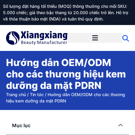
Số lượng đặt hàng tối thiểu (MOQ) thông thường cho mỗi SKU:
5.000 chiếc; giá theo bậc thang từ 20.000 chiếc trở lên. Hỗ trợ
về thỏa thuận bảo mật (NDA) và tuân thủ quy định.
Giới thiệu về Xiangxiangdaily
Hướng dẫn OEM/ODM
cho các thương hiệu kem
dưỡng da mặt PDRN
Trang chủ
/
Tin tức
/
Hướng dẫn OEM/ODM cho các thương
hiệu kem dưỡng da mặt PDRN
Mục lục