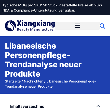
Typische MOQ pro SKU: 5k Stück; gestaffelte Preise ab 20k+.
NDA & Compliance-Unterstützung verfügbar.
Libanesische
Personenpflege-
Trendanalyse neuer
Produkte
Startseite
/
Nachrichten
/
Libanesische Personenpflege-
Trendanalyse neuer Produkte
Inhaltsverzeichnis