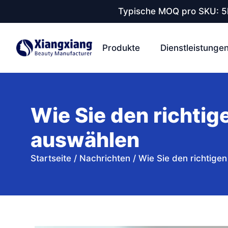
Typische MOQ pro SKU: 5k
Produkte
Dienstleistunge
Wie Sie den richtig
auswählen
Startseite
/
Nachrichten
/
Wie Sie den richtige