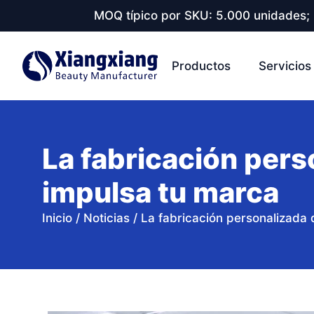
MOQ típico por SKU: 5.000 unidades; 
Productos
Servicios
La fabricación per
impulsa tu marca
Inicio
/
Noticias
/
La fabricación personalizada