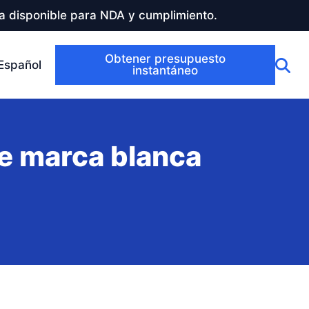
a disponible para NDA y cumplimiento.
Obtener presupuesto
Español
instantáneo
e marca blanca