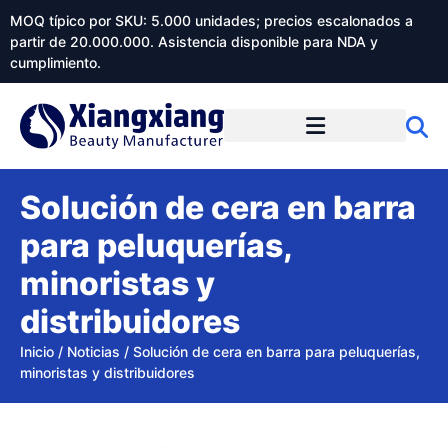
MOQ típico por SKU: 5.000 unidades; precios escalonados a
partir de 20.000.000. Asistencia disponible para NDA y
cumplimiento.
Solución de cera en barra
para peluquerías,
minoristas y
distribuidores
Inicio
/
Noticias
/
Solución de cera en barra para peluquerías,
minoristas y distribuidores