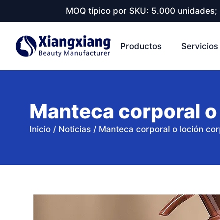
MOQ típico por SKU: 5.000 unidades; 
Productos
Servicios
Manteca corporal o 
Inicio
/
Noticias
/
Manteca corporal o loción cor