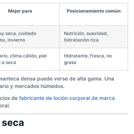
Mejor para
Posicionamiento común
uy seca, cuidado
Nutrición, suavidad,
no, invierno
hidratación rica
rio, clima cálido, piel
Hidratante, fresca, no
 a seca
grasa
a manteca densa puede verse de alta gama. Una
diario y mercados húmedos.
icios de
fabricante de loción corporal de marca
ral.
l seca