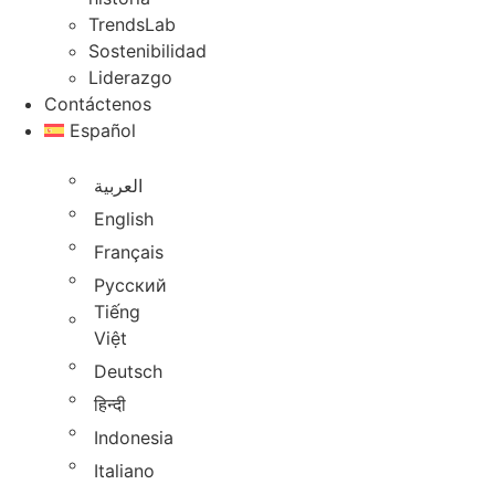
TrendsLab
Sostenibilidad
Liderazgo
Contáctenos
Español
العربية
English
Français
Русский
Tiếng
Việt
Deutsch
हिन्दी
Indonesia
Italiano