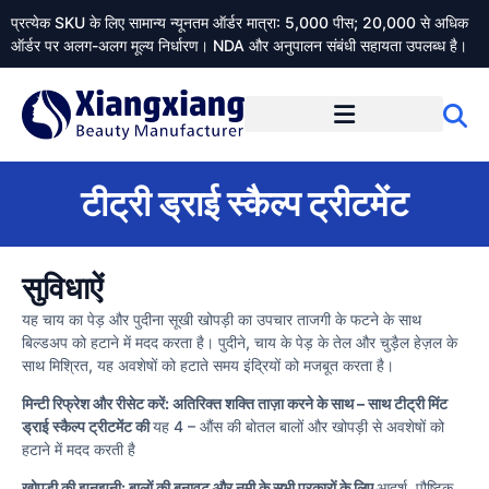
प्रत्येक SKU के लिए सामान्य न्यूनतम ऑर्डर मात्रा: 5,000 पीस; 20,000 से अधिक
ऑर्डर पर अलग-अलग मूल्य निर्धारण। NDA और अनुपालन संबंधी सहायता उपलब्ध है।
Xiangxiangdaily के बारे में
टीट्री ड्राई स्कैल्प ट्रीटमेंट
सुविधाऐं
यह चाय का पेड़ और पुदीना सूखी खोपड़ी का उपचार ताजगी के फटने के साथ
बिल्डअप को हटाने में मदद करता है। पुदीने, चाय के पेड़ के तेल और चुड़ैल हेज़ल के
साथ मिश्रित, यह अवशेषों को हटाते समय इंद्रियों को मजबूत करता है।
मिन्टी रिफ्रेश और रीसेट करें: अतिरिक्त शक्ति ताज़ा करने के साथ – साथ टीट्री मिंट
ड्राई स्कैल्प ट्रीटमेंट की
यह 4 – औंस की बोतल बालों और खोपड़ी से अवशेषों को
हटाने में मदद करती है
खोपड़ी की झुनझुनी: बालों की बनावट और नमी के सभी प्रकारों के लिए
आदर्श, पौष्टिक