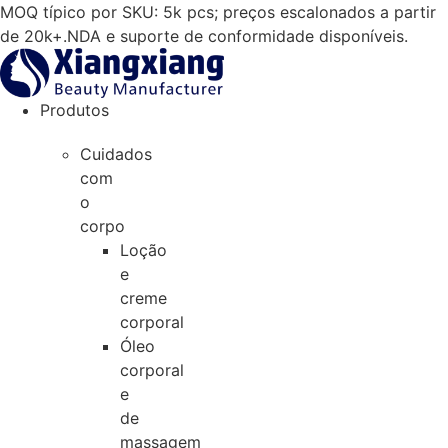
Salta
MOQ típico por SKU: 5k pcs; preços escalonados a partir
para
de 20k+.NDA e suporte de conformidade disponíveis.
o
conteúdo
Produtos
Cuidados
com
o
corpo
Loção
e
creme
corporal
Óleo
corporal
e
de
massagem