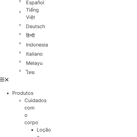
Español
Tiếng
Việt
Deutsch
हिन्दी
Indonesia
Italiano
Melayu
ไทย
Produtos
Cuidados
com
o
corpo
Loção