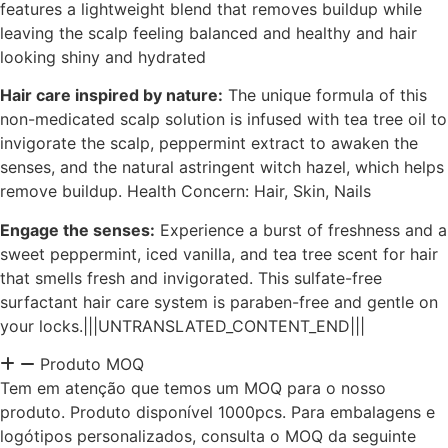
features a lightweight blend that removes buildup while
leaving the scalp feeling balanced and healthy and hair
looking shiny and hydrated
Hair care inspired by nature:
The unique formula of this
non-medicated scalp solution is infused with tea tree oil to
invigorate the scalp, peppermint extract to awaken the
senses, and the natural astringent witch hazel, which helps
remove buildup. Health Concern: Hair, Skin, Nails
Engage the senses:
Experience a burst of freshness and a
sweet peppermint, iced vanilla, and tea tree scent for hair
that smells fresh and invigorated. This sulfate-free
surfactant hair care system is paraben-free and gentle on
your locks.
|||UNTRANSLATED_CONTENT_END|||
Produto MOQ
Tem em atenção que temos um MOQ para o nosso
produto. Produto disponível 1000pcs. Para embalagens e
logótipos personalizados, consulta o MOQ da seguinte