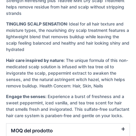
Strength Refreshing plus Teatree Mint Dry Scalp Treatment
helps remove residue from hair and scalp without stripping
strands
TINGLING SCALP SENSATION:
Ideal for all hair texture and
moisture types, the nourishing dry scalp treatment features a
lightweight blend that removes buildup while leaving the
scalp feeling balanced and healthy and hair looking shiny and
hydrated
Hair care inspired by nature:
The unique formula of this non-
medicated scalp solution is infused with tea tree oil to
invigorate the scalp, peppermint extract to awaken the
senses, and the natural astringent witch hazel, which helps
remove buildup. Health Concern: Hair, Skin, Nails
Engage the senses:
Experience a burst of freshness and a
sweet peppermint, iced vanilla, and tea tree scent for hair
that smells fresh and invigorated. This sulfate-free surfactant
hair care system is paraben-free and gentle on your locks.
MOQ del prodotto