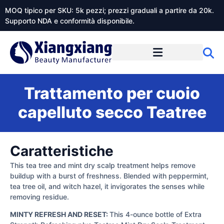
MOQ tipico per SKU: 5k pezzi; prezzi graduali a partire da 20k.
Supporto NDA e conformità disponibile.
Informazioni su Xiangxiangdaily
Trattamento per cuoio
capelluto secco Teatree
Caratteristiche
This tea tree and mint dry scalp treatment helps remove
buildup with a burst of freshness. Blended with peppermint,
tea tree oil, and witch hazel, it invigorates the senses while
removing residue.
MINTY REFRESH AND RESET:
This 4-ounce bottle of Extra