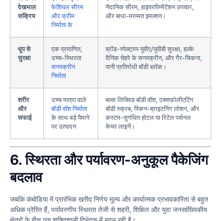
देखभाल
फेशियल सीरम
नैदानिक सीरम, हाइपरपिग्मेंटेशन उपचार,
सक्रिय
और क्रीम
और बाधा-मरम्मत इमल्शन।
निर्माता के
धूप से
एक प्रमाणित,
ब्रॉड-स्पेक्ट्रम यूवीए/यूवीबी सुरक्षा, हल्के
सुरक्षा
उच्च-स्थिरता
दैनिक चेहरे के सनस्क्रीन, और गैर-चिकना,
सनस्क्रीन
पानी प्रतिरोधी बॉडी ब्लॉक।
निर्माता
शरीर
उच्च मात्रा वाले
बल्क लिक्विड बॉडी वॉश, एक्सफ़ोलीएटिंग
और
बॉडी वॉश निर्माता
बॉडी स्क्रब, स्किन-ब्राइटनिंग लोशन, और
सफाई
के साथ बड़े पैमाने
कस्टम-सुगंधित होटल या रिटेल पर्सनल
पर उत्पादन
केयर लाइनें।
6. स्थिरता और पर्यावरण-अनुकूल पैकेजिंग
बदलाव
जबकि कंबोडिया में प्रारंभिक खरीद निर्णय मूल्य और कार्यात्मक प्रभावकारिता से बहुत
अधिक प्रेरित हैं, पर्यावरणीय स्थिरता तेजी से शहरी, शिक्षित और युवा जनसांख्यिकीय
क्षेत्रों के बीच एक शक्तिशाली विभेदक में बदल रही है।