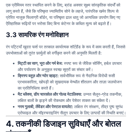
एक प्रीमियम स्तर स्थापित करने के लिए, ब्रांड अक्सर सूक्ष्म सांस्कृतिक संदर्भों को
लागू करते हैं, जैसे कि परिष्कृत ज्यामितीय सोने के लहजे, पारंपरिक खमेर शिल्प से
प्रेरित नाजुक फिलाग्री बॉर्डर, या परिष्कृत ढाल धातु जो अत्यधिक उपयोग किए गए
ऐतिहासिक रूढ़ियों पर भरोसा किए बिना कंटेनर के कथित मूल्य को बढ़ाते हैं।
3.3 सामरिक रंग मनोविज्ञान
रंग पट्टियाँ खुदरा फर्श पर तत्काल कार्यात्मक शॉर्टहैंड के रूप में काम करती हैं, जिससे
उपभोक्ताओं को तुरंत फ़ार्मुलों को वर्गीकृत करने की अनुमति मिलती है:
मिट्टी का साग, भूरा और गर्म बेज:
स्पष्ट रूप से जैविक सोर्सिंग, हर्बल उपचार
और पर्यावरण के अनुकूल स्वच्छ सूत्रों का संचार करें।
क्रिस्प ब्लूज़ और प्योर व्हाइट:
सार्वभौमिक रूप से नैदानिक विरोधी रूसी
प्रभावकारिता, खोपड़ी को सुखदायक मेन्थॉल शीतलन और ताज़ा जलयोजन
का प्रतिनिधित्व करते हैं।
मैट ब्लैक्स, डीप चारकोल और गोल्ड मेटालिक्स:
उन्नत सैलून-ग्रेड तकनीक,
लक्षित बालों के झड़ने की रोकथाम और पेशेवर ताकत का संकेत दें।
नरम गुलाबी, लैवेंडर और पेस्टल वायलेट:
लक्षित रंग संरक्षण, तीव्र पुष्प सुगंध
प्रोफाइल और मॉइस्चराइजिंग सैलून उपचार के लिए उत्पादों की स्थिति बनाएं।
4. तकनीकी डिजाइन सुविधाएँ और बोतल