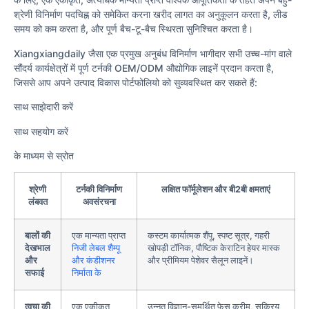
श्रेणी विनिर्माण पदचिह्न को समेकित करना खरीद लागत का अनुकूलन करता है, लीड
समय को कम करता है, और पूर्ण बैच-टू-बैच स्थिरता सुनिश्चित करता है।
Xiangxiangdaily जैसा एक प्रमुख अनुबंध विनिर्माण भागीदार सभी उच्च-मांग वाले
सौंदर्य कार्यक्षेत्रों में पूर्ण टर्नकी OEM/ODM औद्योगिक लाइनें प्रदान करता है,
जिससे आप अपने उत्पाद विकास पोर्टफोलियो को सुव्यवस्थित कर सकते हैं:
साथ साझेदारी करें
साथ सहयोग करें
के माध्यम से स्रोत
श्रेणी
टर्नकी विनिर्माण
लक्षित फॉर्मूलेशन और बी2बी क्षमताएं
लंबवत
अवसंरचना
बालों की
एक मान्यता प्राप्त
कस्टम कार्यात्मक शैंपू, स्पष्ट सूत्र, गहरी
देखभाल
निजी लेबल शैम्पू
खोपड़ी टॉनिक, पौष्टिक केराटिन हेयर मास्क
और
और कंडीशनर
और प्रीमियम पेशेवर सैलून लाइनें।
सफाई
निर्माता के
त्वचा की
एक एकीकृत
उन्नत विज्ञान-समर्थित फेस क्रीम, सक्रिय