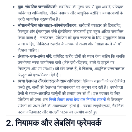
युवा-संचालित जनसांख्यिकी:
कंबोडिया की मुख्य रूप से युवा आबादी परिष्कृत
व्यक्तिगत अभिव्यक्ति, सौंदर्य नवाचार और आधुनिक ब्रांडिंग अवधारणाओं के
प्रति अत्यधिक ग्रहणशील है।
सोशल मीडिया और लाइव-कॉमर्स एकीकरण:
खरीदारी व्यवहार को टिकटॉक,
फेसबुक और इंस्टाग्राम जैसे इंटरैक्टिव प्लेटफार्मों द्वारा बहुत अधिक संचालित
किया जाता है। नतीजतन, पैकेजिंग को दृश्य स्पष्टता के लिए अनुकूलित किया
जाना चाहिए, डिजिटल स्क्रीन के माध्यम से अलग और “साझा करने योग्य”
दिखना चाहिए।
फ़ंक्शन-प्लस-इमेज मांगें:
कॉर्पोरेट खरीद टीमों को ध्यान देना चाहिए कि जबकि
उपभोक्ता स्पष्ट कार्यात्मक दावों (जैसे एंटी-डैंड्रफ, बालों के झड़ने पर
नियंत्रण और रंग संरक्षण) की मांग करते हैं, वे चिकना, आधुनिक संरचनात्मक
सिल्हूट को प्राथमिकता देते हैं।
त्वचा देखभाल सौंदर्यशास्त्र के साथ अभिसरण:
वैश्विक रुझानों को प्रतिबिंबित
करते हुए, बालों की देखभाल “त्वचाकरण” का अनुभव कर रही है। उपभोक्ता
तेजी से घटक-आधारित फ़ार्मुलों की तलाश कर रहे हैं। इस बदलाव के लिए
पैकेजिंग को उच्च अंत
निजी लेबल त्वचा देखभाल निर्माता लाइनों
से डिजाइन
संकेतों को उधार लेने की आवश्यकता होती है – स्वच्छ टाइपोग्राफी, नैदानिक
घटक कॉलआउट और पारदर्शी घटक का उपयोग करते हुए।
2. नियामक और लेबलिंग फ्रेमवर्क