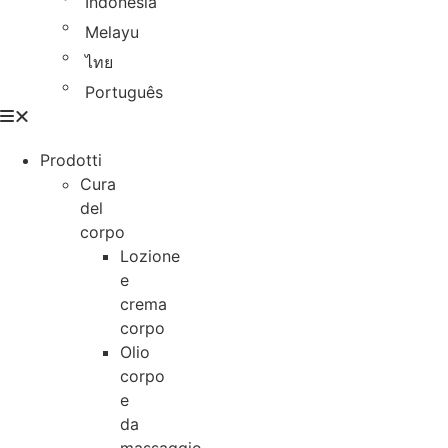
Indonesia
Melayu
ไทย
Português
Prodotti
Cura
del
corpo
Lozione
e
crema
corpo
Olio
corpo
e
da