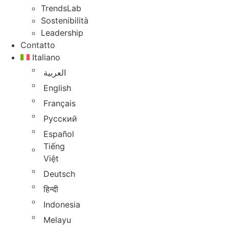
TrendsLab
Sostenibilità
Leadership
Contatto
Italiano
العربية
English
Français
Русский
Español
Tiếng
Việt
Deutsch
हिन्दी
Indonesia
Melayu