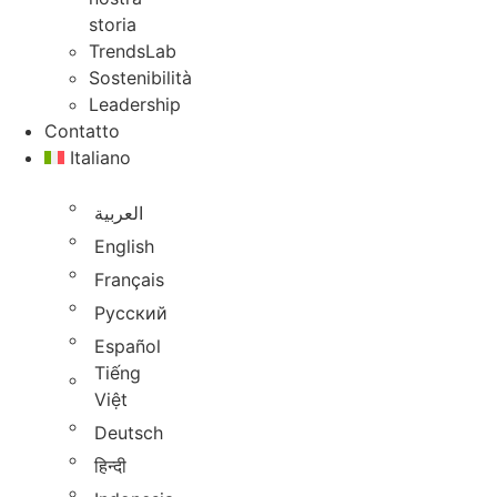
storia
TrendsLab
Sostenibilità
Leadership
Contatto
Italiano
العربية
English
Français
Русский
Español
Tiếng
Việt
Deutsch
हिन्दी