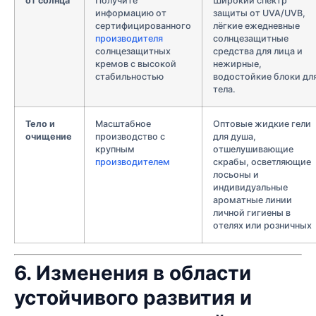
от солнца
Получите
Широкий спектр
информацию от
защиты от UVA/UVB,
сертифицированного
лёгкие ежедневные
производителя
солнцезащитные
солнцезащитных
средства для лица и
кремов с высокой
нежирные,
стабильностью
водостойкие блоки дл
тела.
Тело и
Масштабное
Оптовые жидкие гели
очищение
производство с
для душа,
крупным
отшелушивающие
производителем
скрабы, осветляющие
лосьоны и
индивидуальные
ароматные линии
личной гигиены в
отелях или розничных
6. Изменения в области
устойчивого развития и