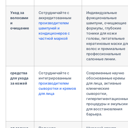
Уход за
Сотрудничайте с
Индивидуальные
волосами
аккредитованным
функциональные
и
производителем
шампуни, очищающие
очищение
шампуней и
формулы, глубокие
кондиционеров с
тоники для кожи
частной маркой
головы, питательные
кератиновые маски дл
волос и премиальные
профессиональные
салонные линии.
средства
Сотрудничайте с
Современные научно
для ухода
интегрированным
обоснованные кремы
за кожей
производителем
для лица, активные
сыворотки и кремов
клинические
для лица
сыворотки,
гиперпигментационны
процедуры и эмульсии
для восстановления
барьера.