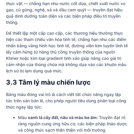
thực vật — chẳng hạn như nước cốt dừa, chiết xuất nước vo
gạo, củ gừng, nghệ, sả và dầu cam quýt — truyền đạt hiệu
quả dinh dưỡng toàn diện và các biện pháp điều trị truyền
thống.
Để thiết lập một cấp cao cấp, các thương hiệu thường thực
hiện các tham chiếu văn hóa tinh tế, chẳng hạn như các điểm
nhấn bằng vàng hình học tinh tế, đường viền kim tuyến tinh tế
lấy cảm hứng từ hàng thủ công truyền thống của người
Khmer hoặc kim loại gradient tinh xảo giúp nâng cao giá trị
cảm nhận của thùng chứa mà không dựa vào các khuôn mẫu
lịch sử bị lạm dụng quá mức.
3.3 Tâm lý màu chiến lược
Bảng màu đóng vai trò là cách viết tắt chức năng ngay lập
tức trên sàn bán lẻ, cho phép người tiêu dùng phân loại công
thức ngay lập tức:
Màu
xanh lá cây đất, nâu và màu be ấm:
Truyền đạt rõ
ràng nguồn cung ứng hữu cơ, các biện pháp thảo dược
và công thức sạch thân thiện với môi trường.