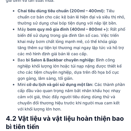
gia đình và tần suất mua:
Chai tiêu dùng tiêu chuẩn (200ml – 400ml):
Tiêu
chuẩn cơ bản cho các kệ bán lẻ hiện đại và siêu thị nhỏ,
thường sử dụng chai bóp tiện dụng với nắp lật bền.
Máy
bơm quy mô gia đình (400ml – 800ml +):
Rất phổ
biến để sử dụng trong gia đình tần số cao. Việc triển
khai máy bơm chất lỏng mạnh mẽ, có thể khóa giúp
tăng thêm sự tiện lợi thương mại ngay lập tức và hỗ trợ
các mô hình định giá bán lẻ cao cấp.
Bao
bì Salon & Backbar chuyên nghiệp:
Bình công
nghiệp khối lượng lớn hoặc túi nạp nặng được thiết kế
cho các tiệm chuyên nghiệp, dựa trên đồ họa bố cục
gọn gàng, lâm sàng, tối giản.
Mini
cỡ du lịch và gói sử dụng một lần:
Các thành phần
cấp đầu vào quan trọng nắm bắt nhân khẩu học nhạy
cảm với giá, thúc đẩy người tiêu dùng dùng thử và
chuyển đổi thương hiệu trước khi người mua cam kết
với khối lượng lớn hơn.
4.2 Vật liệu và vật liệu hoàn thiện bao
bì tiên tiến