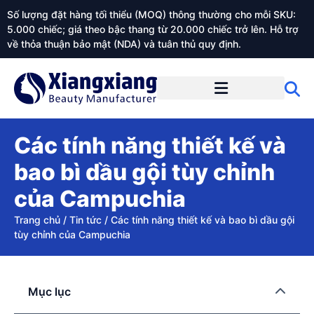
Số lượng đặt hàng tối thiểu (MOQ) thông thường cho mỗi SKU:
5.000 chiếc; giá theo bậc thang từ 20.000 chiếc trở lên. Hỗ trợ
về thỏa thuận bảo mật (NDA) và tuân thủ quy định.
Giới thiệu về Xiangxiangdaily
Các tính năng thiết kế và
bao bì dầu gội tùy chỉnh
của Campuchia
Trang chủ
/
Tin tức
/
Các tính năng thiết kế và bao bì dầu gội
tùy chỉnh của Campuchia
Mục lục