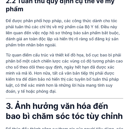
2.2 Tuân thủ quy định cụ thể về mỹ
phẩm
Để được phân phối hợp pháp, các công thức dành cho tóc
phải tuân thủ các chỉ thị về mỹ phẩm của Bộ Y tế. Điều này
liên quan đến việc nộp hồ sơ thông báo sản phẩm bắt buộc,
đánh giá an toàn độc lập và hiển thị rõ ràng số đăng ký sản
phẩm trên nhãn bên ngoài.
Từ quan điểm cấu trúc và thiết kế đồ họa, bố cục bao bì phải
phân bổ một cách chiến lược các vùng có độ tương phản cao
cho số theo dõi theo quy định, ngày hết hạn đã được xác
minh và mã lô. Hơn nữa, tất cả văn bản tiếp thị phải được
kiểm tra để đảm bảo nó hiển thị các tuyên bố tuân thủ pháp
luật, có thể xác minh hơn là những lời hứa mang tính suy
đoán, y tế hoặc phóng đại.
3. Ảnh hưởng văn hóa đến
bao bì chăm sóc tóc tùy chỉnh
Để thúc đẩy thành công sự tham gia của người tiêu dùng, các