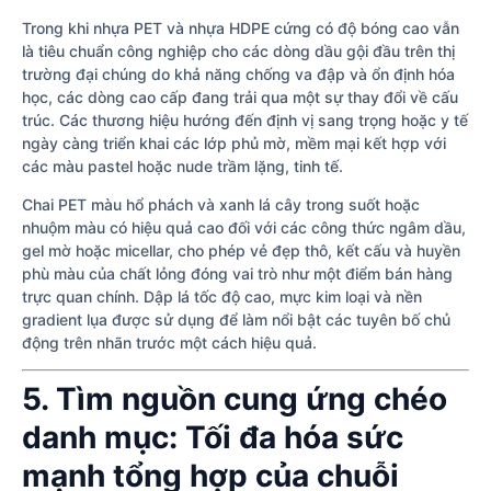
Trong khi nhựa PET và nhựa HDPE cứng có độ bóng cao vẫn
là tiêu chuẩn công nghiệp cho các dòng dầu gội đầu trên thị
trường đại chúng do khả năng chống va đập và ổn định hóa
học, các dòng cao cấp đang trải qua một sự thay đổi về cấu
trúc. Các thương hiệu hướng đến định vị sang trọng hoặc y tế
ngày càng triển khai các lớp phủ mờ, mềm mại kết hợp với
các màu pastel hoặc nude trầm lặng, tinh tế.
Chai PET màu hổ phách và xanh lá cây trong suốt hoặc
nhuộm màu có hiệu quả cao đối với các công thức ngâm dầu,
gel mờ hoặc micellar, cho phép vẻ đẹp thô, kết cấu và huyền
phù màu của chất lỏng đóng vai trò như một điểm bán hàng
trực quan chính. Dập lá tốc độ cao, mực kim loại và nền
gradient lụa được sử dụng để làm nổi bật các tuyên bố chủ
động trên nhãn trước một cách hiệu quả.
5. Tìm nguồn cung ứng chéo
danh mục: Tối đa hóa sức
mạnh tổng hợp của chuỗi