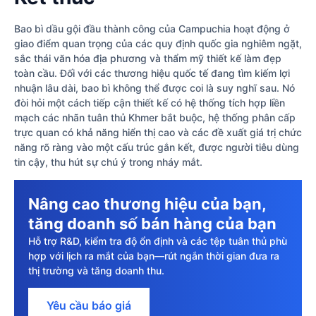
Bao bì dầu gội đầu thành công của Campuchia hoạt động ở
giao điểm quan trọng của các quy định quốc gia nghiêm ngặt,
sắc thái văn hóa địa phương và thẩm mỹ thiết kế làm đẹp
toàn cầu. Đối với các thương hiệu quốc tế đang tìm kiếm lợi
nhuận lâu dài, bao bì không thể được coi là suy nghĩ sau. Nó
đòi hỏi một cách tiếp cận thiết kế có hệ thống tích hợp liền
mạch các nhãn tuân thủ Khmer bắt buộc, hệ thống phân cấp
trực quan có khả năng hiển thị cao và các đề xuất giá trị chức
năng rõ ràng vào một cấu trúc gắn kết, được người tiêu dùng
tin cậy, thu hút sự chú ý trong nháy mắt.
Nâng cao thương hiệu của bạn,
tăng doanh số bán hàng của bạn
Hỗ trợ R&D, kiểm tra độ ổn định và các tệp tuân thủ phù
hợp với lịch ra mắt của bạn—rút ngắn thời gian đưa ra
thị trường và tăng doanh thu.
Yêu cầu báo giá