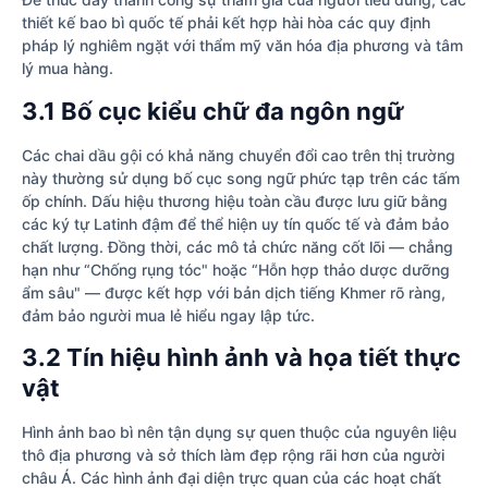
thiết kế bao bì quốc tế phải kết hợp hài hòa các quy định
pháp lý nghiêm ngặt với thẩm mỹ văn hóa địa phương và tâm
lý mua hàng.
3.1 Bố cục kiểu chữ đa ngôn ngữ
Các chai dầu gội có khả năng chuyển đổi cao trên thị trường
này thường sử dụng bố cục song ngữ phức tạp trên các tấm
ốp chính. Dấu hiệu thương hiệu toàn cầu được lưu giữ bằng
các ký tự Latinh đậm để thể hiện uy tín quốc tế và đảm bảo
chất lượng. Đồng thời, các mô tả chức năng cốt lõi — chẳng
hạn như “Chống rụng tóc" hoặc “Hỗn hợp thảo dược dưỡng
ẩm sâu" — được kết hợp với bản dịch tiếng Khmer rõ ràng,
đảm bảo người mua lẻ hiểu ngay lập tức.
3.2 Tín hiệu hình ảnh và họa tiết thực
vật
Hình ảnh bao bì nên tận dụng sự quen thuộc của nguyên liệu
thô địa phương và sở thích làm đẹp rộng rãi hơn của người
châu Á. Các hình ảnh đại diện trực quan của các hoạt chất