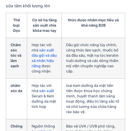
sữa tắm khối lượng lớn
Thể
Cơ sở hạ tầng
thức được nhắm mục tiêu và
loại:
sản xuất chìa
khả năng B2B
Dọc
khóa trao tay
Chăm
Hợp tác với
Dầu gội chức năng tùy chỉnh,
sóc
nhà
sản xuất
công thức làm sạch, thuốc bổ
tóc và
dầu gội và dầu
da đầu sâu, mặt nạ tóc keratin
làm
xả nhãn hiệu
nuôi dưỡng và các dòng thẩm
sạch
riêng
được
mỹ viện chuyên nghiệp cao
công nhận
cấp.
chăm
Hợp tác với
loại kem dưỡng da mặt tiên
sóc da
nhà
sản xuất
tiến được khoa học chứng
Serum & Kem
minh, huyết thanh lâm sàng
dưỡng da mặt
hoạt động, điều trị tăng sắc tố
tích hợp
và nhũ tương sửa chữa hàng
rào bảo vệ.
Chống
Nguồn thông
Bảo vệ UVA / UVB phổ rộng,