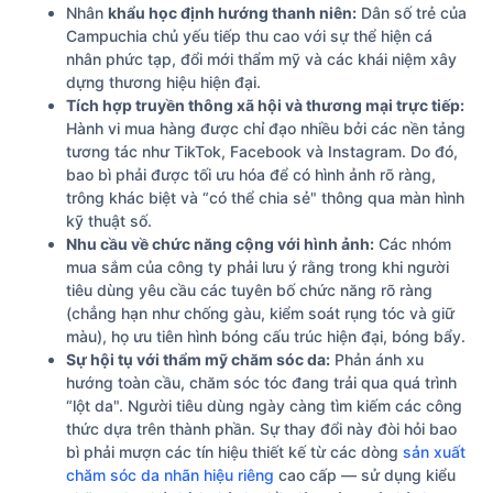
Nhân
khẩu học định hướng thanh niên:
Dân số trẻ của
Campuchia chủ yếu tiếp thu cao với sự thể hiện cá
nhân phức tạp, đổi mới thẩm mỹ và các khái niệm xây
dựng thương hiệu hiện đại.
Tích hợp truyền thông xã hội và thương mại trực tiếp:
Hành vi mua hàng được chỉ đạo nhiều bởi các nền tảng
tương tác như TikTok, Facebook và Instagram. Do đó,
bao bì phải được tối ưu hóa để có hình ảnh rõ ràng,
trông khác biệt và “có thể chia sẻ" thông qua màn hình
kỹ thuật số.
Nhu cầu về chức năng cộng với hình ảnh:
Các nhóm
mua sắm của công ty phải lưu ý rằng trong khi người
tiêu dùng yêu cầu các tuyên bố chức năng rõ ràng
(chẳng hạn như chống gàu, kiểm soát rụng tóc và giữ
màu), họ ưu tiên hình bóng cấu trúc hiện đại, bóng bẩy.
Sự hội tụ với thẩm mỹ chăm sóc da:
Phản ánh xu
hướng toàn cầu, chăm sóc tóc đang trải qua quá trình
“lột da". Người tiêu dùng ngày càng tìm kiếm các công
thức dựa trên thành phần. Sự thay đổi này đòi hỏi bao
bì phải mượn các tín hiệu thiết kế từ các dòng
sản xuất
chăm sóc da nhãn hiệu riêng
cao cấp — sử dụng kiểu