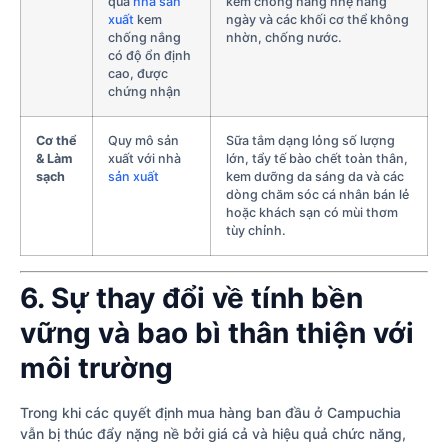
qua
nhà sản
kem chống nắng nhẹ hàng
xuất
kem
ngày và các khối cơ thể không
chống nắng
nhờn, chống nước.
có độ ổn định
cao, được
chứng nhận
Cơ thể
Quy mô sản
Sữa tắm dạng lỏng số lượng
& Làm
xuất với nhà
lớn, tẩy tế bào chết toàn thân,
sạch
sản xuất
kem dưỡng da sáng da và các
dòng chăm sóc cá nhân bán lẻ
hoặc khách sạn có mùi thơm
tùy chỉnh.
6. Sự thay đổi về tính bền
vững và bao bì thân thiện với
môi trường
Trong khi các quyết định mua hàng ban đầu ở Campuchia
vẫn bị thúc đẩy nặng nề bởi giá cả và hiệu quả chức năng,