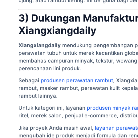
ujung, atau rambut kering. Ini berguna bagi pen
3) Dukungan Manufaktu
Xiangxiangdaily
Xiangxiangdaily
mendukung pengembangan prod
perawatan tubuh untuk merek kecantikan global
membahas campuran minyak, tekstur, wewangi
perencanaan lini produk.
Sebagai
produsen perawatan rambut
, Xiangxi
rambut, masker rambut, perawatan kulit kepal
rambut lainnya.
Untuk kategori ini, layanan
produsen minyak ram
ritel, merek salon, penjual e-commerce, distribu
Jika proyek Anda masih awal,
layanan perawa
mengubah ide produk menjadi formula dan re