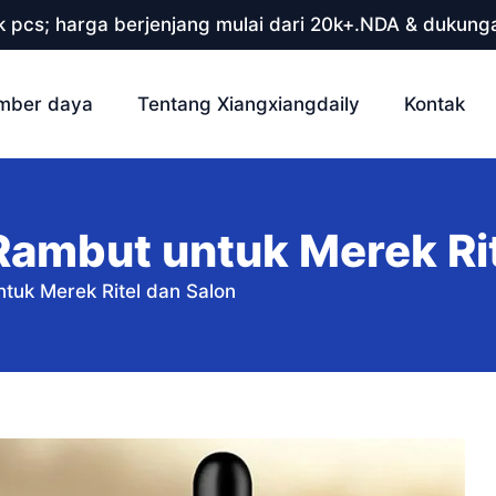
 pcs; harga berjenjang mulai dari 20k+.NDA & dukunga
mber daya
Tentang Xiangxiangdaily
Kontak
Rambut untuk Merek Rit
tuk Merek Ritel dan Salon