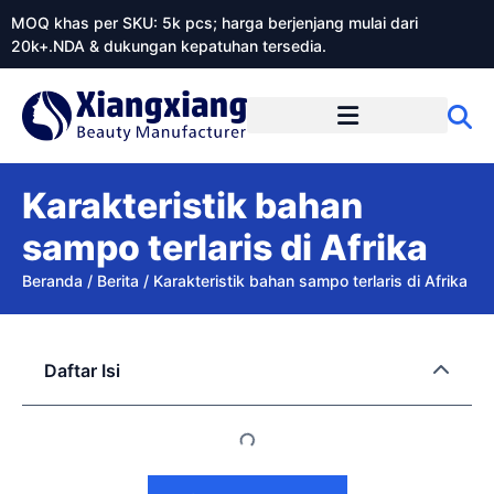
MOQ khas per SKU: 5k pcs; harga berjenjang mulai dari
20k+.NDA & dukungan kepatuhan tersedia.
Tentang Xiangxiangdaily
Karakteristik bahan
sampo terlaris di Afrika
Beranda
/
Berita
/
Karakteristik bahan sampo terlaris di Afrika
Daftar Isi