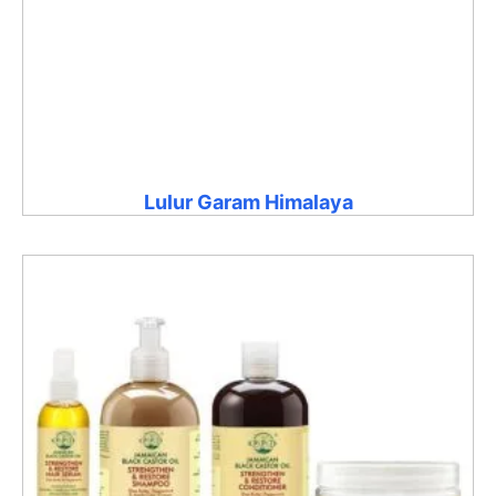
Lulur Garam Himalaya