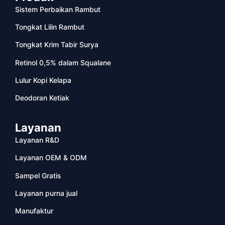
Sistem Perbaikan Rambut
Tongkat Lilin Rambut
Tongkat Krim Tabir Surya
Retinol 0,5% dalam Squalane
Lulur Kopi Kelapa
Deodoran Ketiak
Layanan
Layanan R&D
Layanan OEM & ODM
Sampel Gratis
Layanan purna jual
Manufaktur