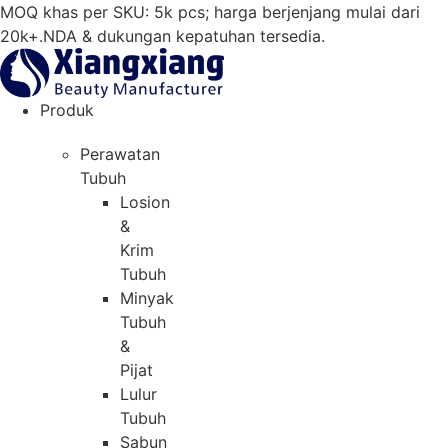
Loncat
MOQ khas per SKU: 5k pcs; harga berjenjang mulai dari
ke
20k+.NDA & dukungan kepatuhan tersedia.
konten
Produk
Perawatan
Tubuh
Losion
&
Krim
Tubuh
Minyak
Tubuh
&
Pijat
Lulur
Tubuh
Sabun