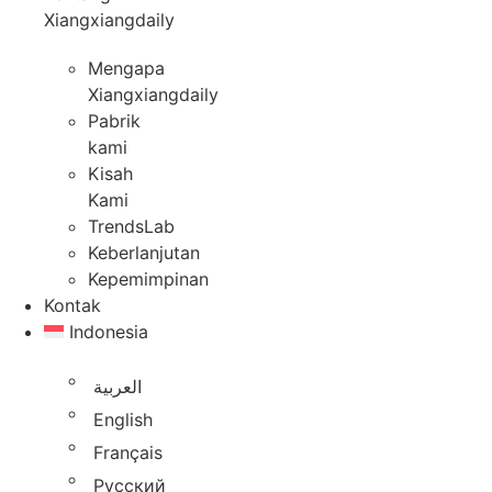
Xiangxiangdaily
Mengapa
Xiangxiangdaily
Pabrik
kami
Kisah
Kami
TrendsLab
Keberlanjutan
Kepemimpinan
Kontak
Indonesia
العربية
English
Français
Русский