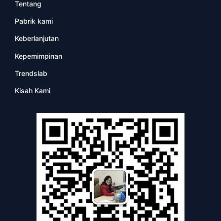
Tentang
Pabrik kami
Keberlanjutan
Kepemimpinan
Trendslab
Kisah Kami