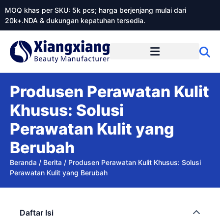
MOQ khas per SKU: 5k pcs; harga berjenjang mulai dari
20k+.NDA & dukungan kepatuhan tersedia.
Tentang Xiangxiangdaily
Produsen Perawatan Kulit
Khusus: Solusi
Perawatan Kulit yang
Berubah
Beranda
/
Berita
/
Produsen Perawatan Kulit Khusus: Solusi
Perawatan Kulit yang Berubah
Daftar Isi