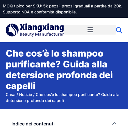
MOQ tipico per SKU: 5k pezzi; prezzi graduali a partire da 20k.
Supporto NDA e conformità disponibile.
Informazioni su Xiangxiangdaily
Che cos’è lo shampoo
purificante? Guida alla
detersione profonda dei
capelli
Casa
/
Notizie
/
Che cos’è lo shampoo purificante? Guida alla
detersione profonda dei capelli
Indice dei contenuti