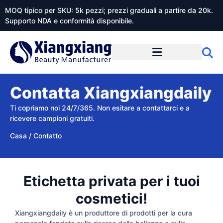
MOQ tipico per SKU: 5k pezzi; prezzi graduali a partire da 20k.
Supporto NDA e conformità disponibile.
Informazioni su Xiangxiangdaily
Contatta Xiangxiangdaily
Ti copriamo noi 24/7/365. Non esitare a contattarci e a
ricevere campioni gratuiti.
Casa
/
Contatto
Etichetta privata per i tuoi
cosmetici!
Xiangxiangdaily è un produttore di prodotti per la cura