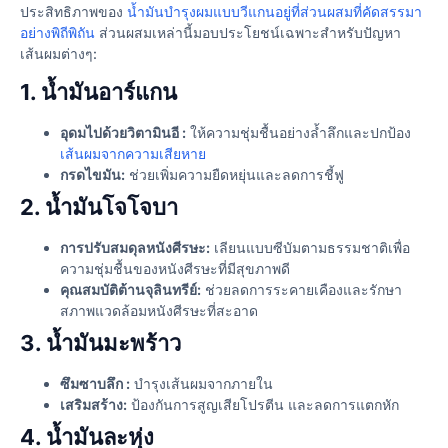
ประสิทธิภาพของ
น้ำมันบำรุงผมแบบวีแกนอยู่ที่ส่วนผสมที่คัดสรรมา
อย่างพิถีพิถัน
ส่วนผสมเหล่านี้มอบประโยชน์เฉพาะสำหรับปัญหา
เส้นผมต่างๆ:
1. น้ำมันอาร์แกน
อุดมไปด้วยวิตามินอี :
ให้ความชุ่มชื้นอย่างล้ำลึกและปกป้อง
เส้นผมจากความเสียหาย
กรดไขมัน:
ช่วยเพิ่มความยืดหยุ่นและลดการชี้ฟู
2. น้ำมันโจโจบา
การปรับสมดุลหนังศีรษะ:
เลียนแบบซีบัมตามธรรมชาติเพื่อ
ความชุ่มชื้นของหนังศีรษะที่มีสุขภาพดี
คุณสมบัติต้านจุลินทรีย์:
ช่วยลดการระคายเคืองและรักษา
สภาพแวดล้อมหนังศีรษะที่สะอาด
3. น้ำมันมะพร้าว
ซึมซาบลึก :
บำรุงเส้นผมจากภายใน
เสริมสร้าง:
ป้องกันการสูญเสียโปรตีน และลดการแตกหัก
4. น้ำมันละหุ่ง