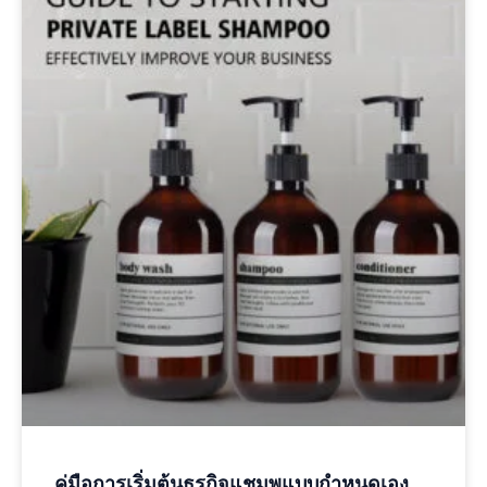
คู่มือการเริ่มต้นธุรกิจแชมพูแบบกําหนดเอง