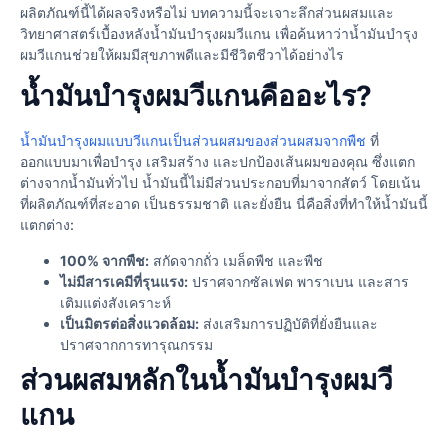
ผลิตภัณฑ์นี้ได้ผลจริงหรือไม่ บทความนี้จะเจาะลึกส่วนผสมและ
วิทยาศาสตร์เบื้องหลังน้ำมันบำรุงผมวีแกน เพื่อค้นหาว่าน้ำมันบำรุง
ผมวีแกนช่วยให้ผมมีสุขภาพดีและมีชีวิตชีวาได้อย่างไร
น้ำมันบำรุงผมวีแกนคืออะไร?
น้ำมันบำรุงผมแบบวีแกนเป็นส่วนผสมของส่วนผสมจากพืช
ที่
ออกแบบมาเพื่อบำรุง เสริมสร้าง และปกป้องเส้นผมของคุณ ซึ่งแตก
ต่างจากน้ำมันทั่วไป น้ำมันนี้ไม่มีส่วนประกอบที่มาจากสัตว์ โดยเน้น
ที่ผลิตภัณฑ์ที่สะอาด เป็นธรรมชาติ และยั่งยืน นี่คือสิ่งที่ทำให้น้ำมันนี้
แตกต่าง:
100% จากพืช:
สกัดจากถั่ว เมล็ดพืช และพืช
ไม่มีสารเคมีที่รุนแรง:
ปราศจากซัลเฟต พาราเบน และสาร
เติมแต่งสังเคราะห์
เป็นมิตรต่อสิ่งแวดล้อม:
ส่งเสริมการปฏิบัติที่ยั่งยืนและ
ปราศจากการทารุณกรรม
ส่วนผสมหลักในน้ำมันบำรุงผมวี
แกน