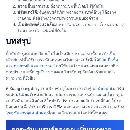
ความชื้นยาวนาน:
ล็อกความชุ่มชื้นโดยไม่รู้สึกมัน
ปรับแต่งได้:
จับคู่กับผลิตภัณฑ์จากธรรมชาติอื่นๆ ได้อย่าง
ง่ายดายเพื่อสร้างกิจวัตรประจำวันแบบองค์รวม
เป็นมิตรต่อสิ่งแวดล้อม:
ลดปริมาณการปล่อยคาร์บอนด้วยการ
จัดหาและบรรจุภัณฑ์ที่ยั่งยืน
บทสรุป
น้ำมันบำรุงผมแบบวีแกนไม่ได้เป็นเพียงกระแสเท่านั้น แต่ยังเป็น
ผลิตภัณฑ์ที่ได้รับการสนับสนุนทางวิทยาศาสตร์เพื่อให้มี
ผมที่แข็ง
แรง สุขภาพดี และสวยงาม
โดยใช้ประโยชน์จากส่วนผสมจากพืช
ช่วยบำรุงและฟื้นฟูเส้นผมของคุณไปพร้อมๆ กับส่งเสริมแนวทาง
ความงามที่ยั่งยืน
ที่ Xiangxiangdaily เราเชี่ยวชาญในการประดิษฐ์
น้ํามันผม
มังสวิรัติ
ระดับพรีเมียมที่เหมาะกับความต้องการของแบรนด์ของคุณ ไม่ว่าคุณ
จะเปิดตัวสายผลิตภัณฑ์ใหม่หรือปรับปรุงสายผลิตภัณฑ์ที่มีอยู่ โปรด
ติดต่อเราเพื่อสํารวจบริการ OEM และ
ฉลาก
ส่วนตัวของเรา มาสร้าง
โซลูชันการดูแลเส้นผม
ที่เหมาะกับคุณและโลกใบนี้กันเถอะ
ยกระดับแบรนด์ของคุณ เพิ่มยอดขาย