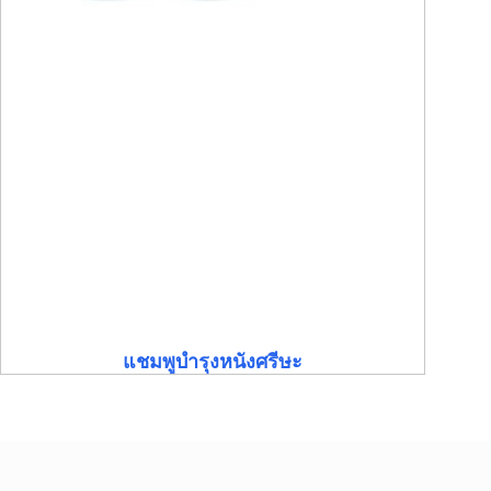
แชมพูบำรุงหนังศรีษะ