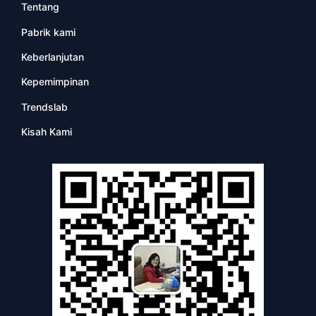
Tentang
Pabrik kami
Keberlanjutan
Kepemimpinan
Trendslab
Kisah Kami