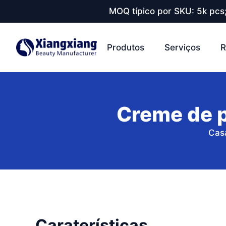
MOQ típico por SKU: 5k pcs
Produtos
Serviços
R
Creme de p
Cas
Caraterísticas