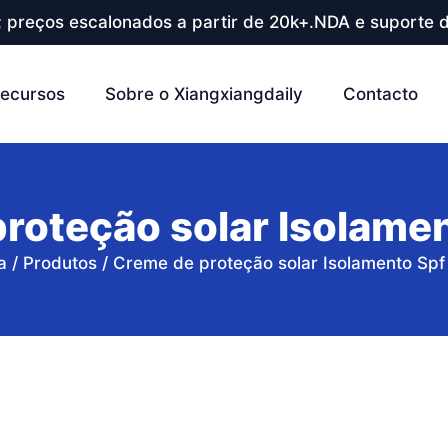
; preços escalonados a partir de 20k+.NDA e suporte d
ecursos
Sobre o Xiangxiangdaily
Contacto
roteção solar Isolame
a
/
Produtos
/
Creme de proteção solar Isolamento Spf