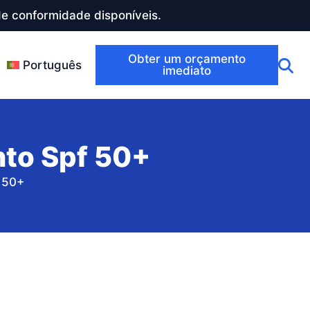
e conformidade disponíveis.
Obter um orçamento
Português
imediato
nto Spf 50+
 50+