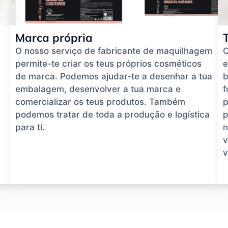
Marca própria
O nosso serviço de fabricante de maquilhagem
O
permite-te criar os teus próprios cosméticos
e
de marca. Podemos ajudar-te a desenhar a tua
b
embalagem, desenvolver a tua marca e
f
comercializar os teus produtos. Também
p
podemos tratar de toda a produção e logística
p
para ti.
n
v
v