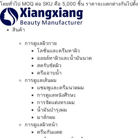
ข้าม
โดยทั่วไป MOQ ต่อ SKU คือ 5,000 ชิ้น ราคาจะแตกต่างกันไปตั้
ไป
ที่
เนื้อหา
สินค้า
การดูแลผิวกาย
โลชั่นและครีมทาผิว
ออยล์ทาผิวและน้ำมันนวด
สครับขัดผิว
ครีมอาบน้ำ
การดูแลเส้นผม
แชมพูและครีมนวดผม
การดูแลหนังศีรษะ
การจัดแต่งทรงผม
น้ำมันบำรุงผม
มาส์กผม
การดูแลผิวหน้า
ครีมกันแดด