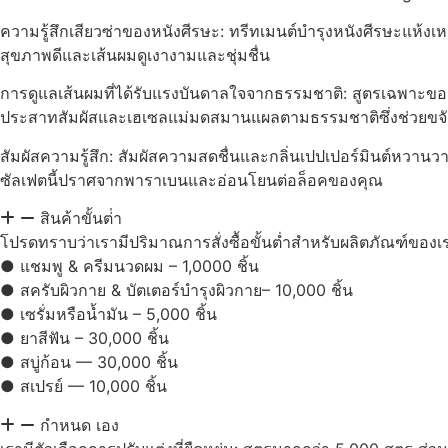
ความรู้สึกเสียวซ่าของหนังศีรษะ: ทรีทเมนต์บำรุงหนังศีรษะแห้ง
สุขภาพดีและเส้นผมดูเงางามและชุ่มชื่น
การดูแลเส้นผมที่ได้รับแรงบันดาลใจจากธรรมชาติ: สูตรเฉพาะของโซ
ประสาทสัมผัสและเฮเซลแม่มดสมานแผลตามธรรมชาติซึ่งช่วยขจั
สัมผัสความรู้สึก: สัมผัสความสดชื่นและกลิ่นเปปเปอร์มินต์หวาน
ซัลเฟตนี้ปราศจากพาราเบนและอ่อนโยนต่อล็อคของคุณ
สินค้าขั้นต่ํา
โปรดทราบว่าเรามีปริมาณการสั่งซื้อขั้นต่ำสำหรับผลิตภัณฑ์ของเ
● แชมพู & ครีมนวดผม – 1,0000 ชิ้น
● สครับผิวกาย & บัตเตอร์บำรุงผิวกาย– 10,000 ชิ้น
● เซรั่มหรือน้ำมัน – 5,000 ชิ้น
● ยาสีฟัน – 30,000 ชิ้น
● สบู่ก้อน — 30,000 ชิ้น
● สเปรย์ — 10,000 ชิ้น
กำหนด เอง