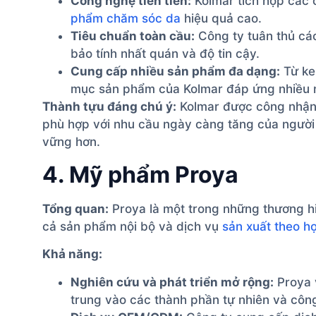
Công nghệ tiên tiến:
Kolmar tích hợp các 
phẩm chăm sóc da
hiệu quả cao.
Tiêu chuẩn toàn cầu:
Công ty tuân thủ cá
bảo tính nhất quán và độ tin cậy.
Cung cấp nhiều sản phẩm đa dạng:
Từ ke
mục sản phẩm của Kolmar đáp ứng nhiều n
Thành tựu đáng chú ý:
Kolmar được công nhận 
phù hợp với nhu cầu ngày càng tăng của người
vững hơn.
4. Mỹ phẩm Proya
Tổng quan:
Proya là một trong những thương h
cả sản phẩm nội bộ và dịch vụ
sản xuất theo h
Khả năng:
Nghiên cứu và phát triển mở rộng:
Proya v
trung vào các thành phần tự nhiên và côn