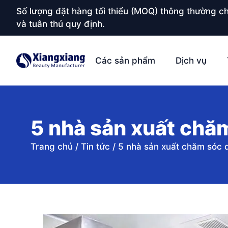
Số lượng đặt hàng tối thiểu (MOQ) thông thường ch
và tuân thủ quy định.
Các sản phẩm
Dịch vụ
5 nhà sản xuất chă
Trang chủ
/
Tin tức
/
5 nhà sản xuất chăm sóc 