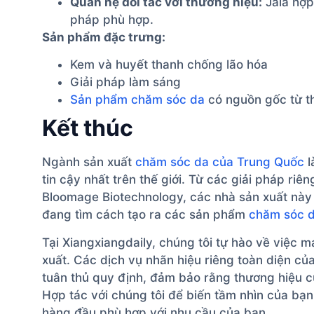
Quan hệ đối tác với thương hiệu:
Jala hợp
pháp phù hợp.
Sản phẩm đặc trưng:
Kem và huyết thanh chống lão hóa
Giải pháp làm sáng
Sản phẩm chăm sóc da
có nguồn gốc từ t
Kết thúc
Ngành sản xuất
chăm sóc da của Trung Quốc
l
tin cậy nhất trên thế giới. Từ các giải pháp r
Bloomage Biotechnology, các nhà sản xuất này
đang tìm cách tạo ra các sản phẩm
chăm sóc 
Tại Xiangxiangdaily, chúng tôi tự hào về việc m
xuất. Các dịch vụ nhãn hiệu riêng toàn diện củ
tuân thủ quy định, đảm bảo rằng thương hiệu củ
Hợp tác với chúng tôi để biến tầm nhìn của bạn
hàng đầu phù hợp với nhu cầu của bạn.