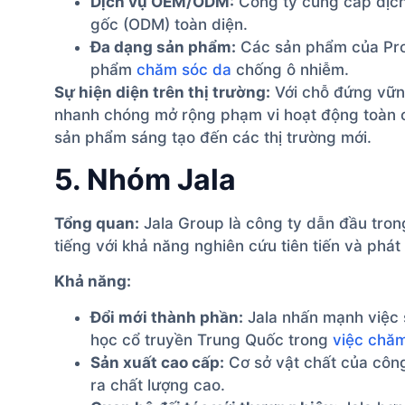
Dịch vụ OEM/ODM:
Công ty cung cấp dịch 
gốc (ODM) toàn diện.
Đa dạng sản phẩm:
Các sản phẩm của Proy
phẩm
chăm sóc da
chống ô nhiễm.
Sự hiện diện trên thị trường:
Với chỗ đứng vững
nhanh chóng mở rộng phạm vi hoạt động toàn c
sản phẩm sáng tạo đến các thị trường mới.
5. Nhóm Jala
Tổng quan:
Jala Group là công ty dẫn đầu tro
tiếng với khả năng nghiên cứu tiên tiến và phát
Khả năng:
Đổi mới thành phần:
Jala nhấn mạnh việc s
học cổ truyền Trung Quốc trong
việc chă
Sản xuất cao cấp:
Cơ sở vật chất của côn
ra chất lượng cao.