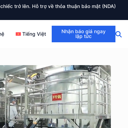
chiếc trở lên. Hỗ trợ về thỏa thuận bảo mật (NDA)
Nhận báo giá ngay
hệ
Tiếng Việt
lập tức