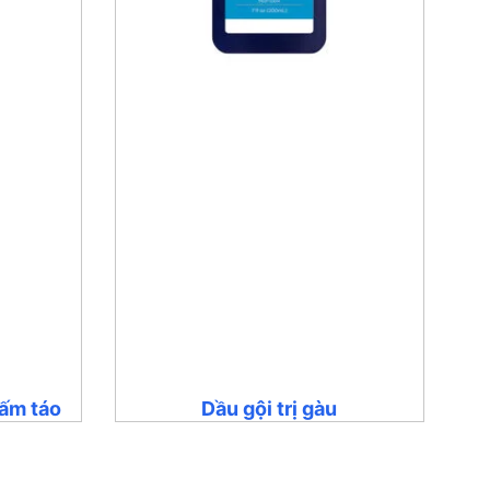
iấm táo
Dầu gội trị gàu