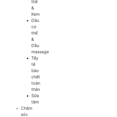
thể
&
Kem
Dầu
cơ
thể
&
Dầu
massage
Tẩy
tế
bào
chết
toàn
thân
Sữa
tắm
Chăm
sóc