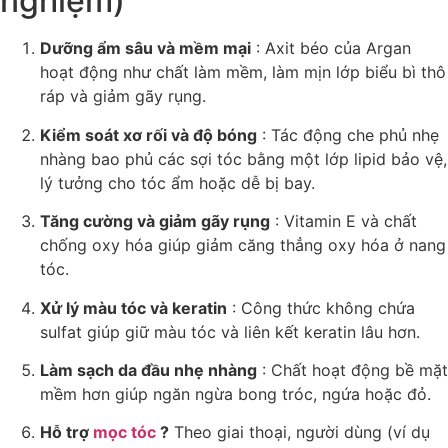
nghiệm)
Dưỡng ẩm sâu và mềm mại
: Axit béo của Argan
hoạt động như chất làm mềm, làm mịn lớp biểu bì thô
ráp và giảm gãy rụng.
Kiểm soát xơ rối và độ bóng
: Tác động che phủ nhẹ
nhàng bao phủ các sợi tóc bằng một lớp lipid bảo vệ,
lý tưởng cho tóc ẩm hoặc dễ bị bay.
Tăng cường và giảm gãy rụng
: Vitamin E và chất
chống oxy hóa giúp giảm căng thẳng oxy hóa ở nang
tóc.
Xử lý màu tóc và keratin
: Công thức không chứa
sulfat giúp giữ màu tóc và liên kết keratin lâu hơn.
Làm sạch da đầu nhẹ nhàng
: Chất hoạt động bề mặt
mềm hơn giúp ngăn ngừa bong tróc, ngứa hoặc đỏ.
Hỗ trợ
mọc tóc
?
Theo giai thoại, người dùng (ví dụ