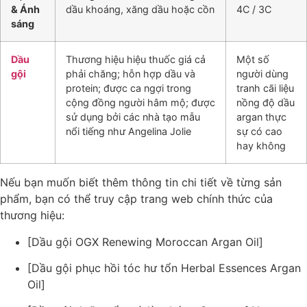
& Ánh
dầu khoáng, xăng dầu hoặc cồn
4C / 3C
sáng
Dầu
Thương hiệu hiệu thuốc giá cả
Một số
gội
phải chăng; hỗn hợp dầu và
người dùng
protein; được ca ngợi trong
tranh cãi liệu
cộng đồng người hâm mộ; được
nồng độ dầu
sử dụng bởi các nhà tạo mẫu
argan thực
nổi tiếng như Angelina Jolie
sự có cao
hay không
Nếu bạn muốn biết thêm thông tin chi tiết về từng sản
phẩm, bạn có thể truy cập trang web chính thức của
thương hiệu:
[Dầu gội OGX Renewing Moroccan Argan Oil]
[Dầu gội phục hồi tóc hư tổn Herbal Essences Argan
Oil]