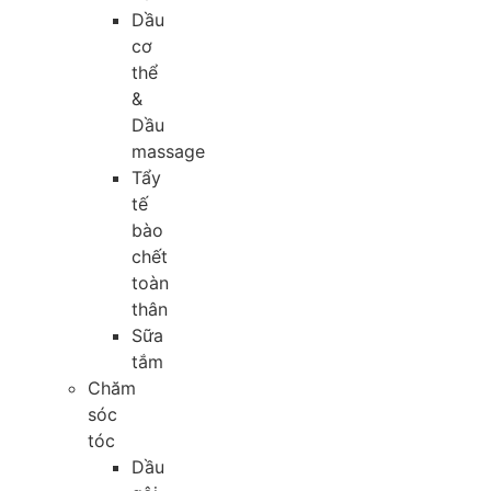
Dầu
cơ
thể
&
Dầu
massage
Tẩy
tế
bào
chết
toàn
thân
Sữa
tắm
Chăm
sóc
tóc
Dầu