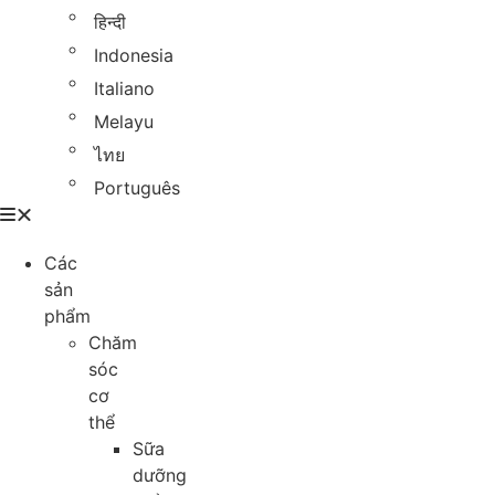
हिन्दी
Indonesia
Italiano
Melayu
ไทย
Português
Các
sản
phẩm
Chăm
sóc
cơ
thể
Sữa
dưỡng