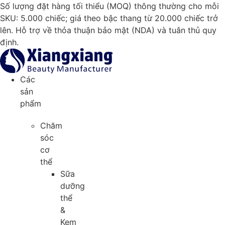
Chuyển
Số lượng đặt hàng tối thiểu (MOQ) thông thường cho mỗi
đến
SKU: 5.000 chiếc; giá theo bậc thang từ 20.000 chiếc trở
nội
lên. Hỗ trợ về thỏa thuận bảo mật (NDA) và tuân thủ quy
dung
định.
Các
sản
phẩm
Chăm
sóc
cơ
thể
Sữa
dưỡng
thể
&
Kem