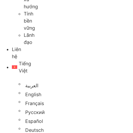
hướng
Tính
bền
vững
Lãnh
đạo
Liên
hệ
Tiếng
Việt
العربية
English
Français
Русский
Español
Deutsch