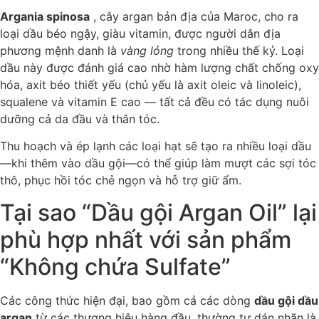
Argania spinosa
, cây argan bản địa của Maroc, cho ra
loại dầu béo ngậy, giàu vitamin, được người dân địa
phương mệnh danh là
vàng lỏng
trong nhiều thế kỷ. Loại
dầu này được đánh giá cao nhờ hàm lượng chất chống oxy
hóa, axit béo thiết yếu (chủ yếu là axit oleic và linoleic),
squalene và vitamin E cao — tất cả đều có tác dụng nuôi
dưỡng cả da đầu và thân tóc.
Thu hoạch và ép lạnh các loại hạt sẽ tạo ra nhiều loại dầu
—khi thêm vào dầu gội—có thể giúp làm mượt các sợi tóc
thô, phục hồi tóc chẻ ngọn và hỗ trợ giữ ẩm.
Tại sao “Dầu gội Argan Oil” lại
phù hợp nhất với sản phẩm
“Không chứa Sulfate”
Các công thức hiện đại, bao gồm cả các dòng
dầu gội dầu
argan
từ các thương hiệu hàng đầu, thường tự dán nhãn là