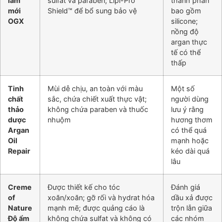
làm
sulfat và paraben; Lipi-Pro
thành phần
mới
Shield™ để bổ sung bảo vệ
bao gồm
OGX
silicone;
nồng độ
argan thực
tế có thể
thấp
Tinh
Mùi dễ chịu, an toàn với màu
Một số
chất
sắc, chứa chiết xuất thực vật;
người dùng
thảo
không chứa paraben và thuốc
lưu ý rằng
dược
nhuộm
hương thơm
Argan
có thể quá
Oil
mạnh hoặc
Repair
kéo dài quá
lâu
Creme
Được thiết kế cho tóc
Đánh giá
of
xoăn/xoăn; gỡ rối và hydrat hóa
dầu xả được
Nature
mạnh mẽ; được quảng cáo là
trộn lẫn giữa
Độ ẩm
không chứa sulfat và không có
các nhóm