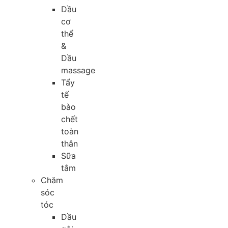
Dầu
cơ
thể
&
Dầu
massage
Tẩy
tế
bào
chết
toàn
thân
Sữa
tắm
Chăm
sóc
tóc
Dầu