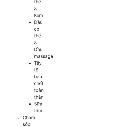
thể
&
Kem
Dầu
cơ
thể
&
Dầu
massage
Tẩy
tế
bào
chết
toàn
thân
Sữa
tắm
Chăm
sóc