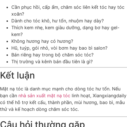
Cần phục hồi, cấp ẩm, chăm sóc liên kết tóc hay tóc
xoăn?
Dành cho tóc khô, hư tổn, nhuộm hay dày?
Thích kem nhẹ, kem giàu dưỡng, dạng bơ hay gel-
kem?
Không hương hay có hương?
Hũ, tuýp, gói nhỏ, vòi bơm hay bao bì salon?
Bán riêng hay trong bộ chăm sóc tóc?
Thị trường và kênh bán đầu tiên là gì?
Kết luận
Mặt nạ tóc là danh mục mạnh cho dòng tóc hư tổn. Nếu
bạn cần
nhà sản xuất mặt nạ tóc
linh hoạt, Xiangxiangdaily
có thể hỗ trợ kết cấu, thành phần, mùi hương, bao bì, mẫu
thử và kế hoạch dòng chăm sóc tóc.
Câu hỏi thường gặp