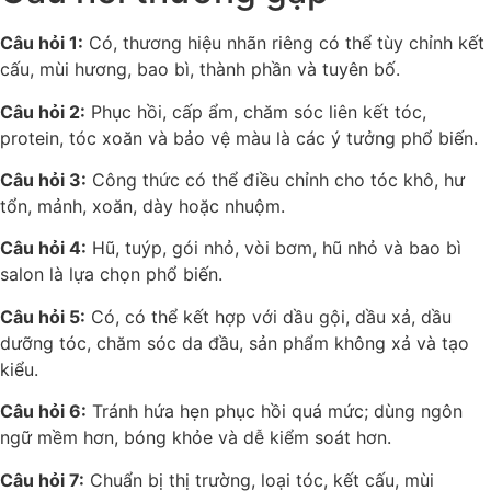
Câu hỏi 1:
Có, thương hiệu nhãn riêng có thể tùy chỉnh kết
cấu, mùi hương, bao bì, thành phần và tuyên bố.
Câu hỏi 2:
Phục hồi, cấp ẩm, chăm sóc liên kết tóc,
protein, tóc xoăn và bảo vệ màu là các ý tưởng phổ biến.
Câu hỏi 3:
Công thức có thể điều chỉnh cho tóc khô, hư
tổn, mảnh, xoăn, dày hoặc nhuộm.
Câu hỏi 4:
Hũ, tuýp, gói nhỏ, vòi bơm, hũ nhỏ và bao bì
salon là lựa chọn phổ biến.
Câu hỏi 5:
Có, có thể kết hợp với dầu gội, dầu xả, dầu
dưỡng tóc, chăm sóc da đầu, sản phẩm không xả và tạo
kiểu.
Câu hỏi 6:
Tránh hứa hẹn phục hồi quá mức; dùng ngôn
ngữ mềm hơn, bóng khỏe và dễ kiểm soát hơn.
Câu hỏi 7:
Chuẩn bị thị trường, loại tóc, kết cấu, mùi