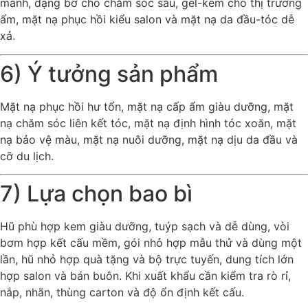
mảnh, dạng bơ cho chăm sóc sâu, gel-kem cho thị trường
ẩm, mặt nạ phục hồi kiểu salon và mặt nạ da đầu-tóc dễ
xả.
6) Ý tưởng sản phẩm
Mặt nạ phục hồi hư tổn, mặt nạ cấp ẩm giàu dưỡng, mặt
nạ chăm sóc liên kết tóc, mặt nạ định hình tóc xoăn, mặt
nạ bảo vệ màu, mặt nạ nuôi dưỡng, mặt nạ dịu da đầu và
cỡ du lịch.
7) Lựa chọn bao bì
Hũ phù hợp kem giàu dưỡng, tuýp sạch và dễ dùng, vòi
bơm hợp kết cấu mềm, gói nhỏ hợp mẫu thử và dùng một
lần, hũ nhỏ hợp quà tặng và bộ trực tuyến, dung tích lớn
hợp salon và bán buôn. Khi xuất khẩu cần kiểm tra rò rỉ,
nắp, nhãn, thùng carton và độ ổn định kết cấu.