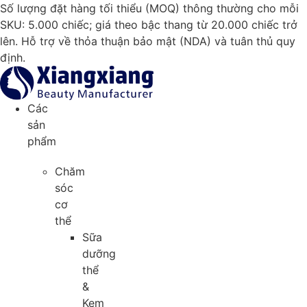
Chuyển
Số lượng đặt hàng tối thiểu (MOQ) thông thường cho mỗi
đến
SKU: 5.000 chiếc; giá theo bậc thang từ 20.000 chiếc trở
nội
lên. Hỗ trợ về thỏa thuận bảo mật (NDA) và tuân thủ quy
dung
định.
Các
sản
phẩm
Chăm
sóc
cơ
thể
Sữa
dưỡng
thể
&
Kem