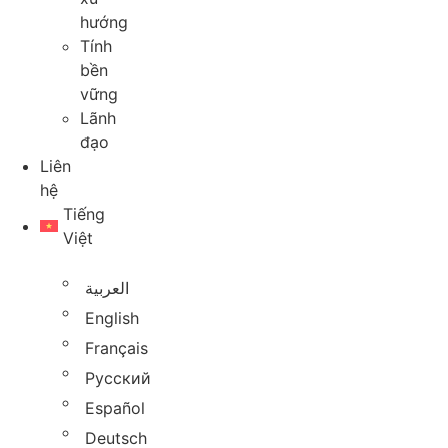
hướng
Tính
bền
vững
Lãnh
đạo
Liên
hệ
Tiếng
Việt
العربية
English
Français
Русский
Español
Deutsch