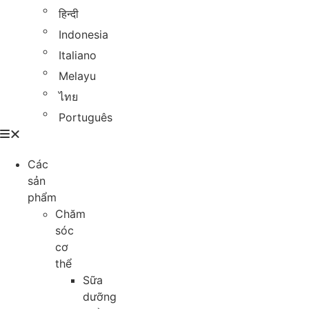
हिन्दी
Indonesia
Italiano
Melayu
ไทย
Português
Các
sản
phẩm
Chăm
sóc
cơ
thể
Sữa
dưỡng