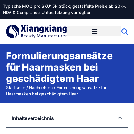
Typische MOQ pro SKU: 5k Stück; gestaffelte Preise ab 20k+.
NDA & Compliance-Unterstützung verfügbar.
Formulierungsansätze
für Haarmasken bei
geschädigtem Haar
Startseite
/
Nachrichten
/
Formulierungsansätze für
Haarmasken bei geschädigtem Haar
Inhaltsverzeichnis