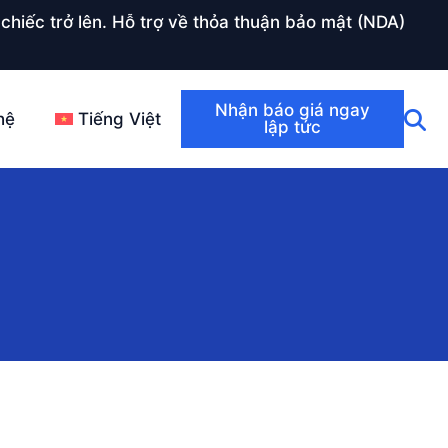
chiếc trở lên. Hỗ trợ về thỏa thuận bảo mật (NDA)
Nhận báo giá ngay
hệ
Tiếng Việt
lập tức