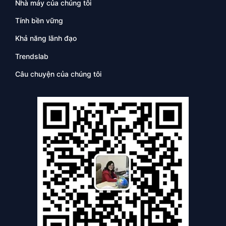
Nhà máy của chúng tôi
Tính bền vững
Khả năng lãnh đạo
Trendslab
Câu chuyện của chúng tôi