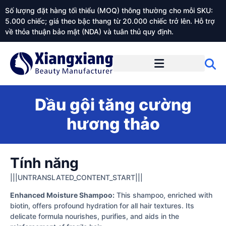
Số lượng đặt hàng tối thiểu (MOQ) thông thường cho mỗi SKU:
5.000 chiếc; giá theo bậc thang từ 20.000 chiếc trở lên. Hỗ trợ
về thỏa thuận bảo mật (NDA) và tuân thủ quy định.
Giới thiệu về Xiangxiangdaily
Dầu gội tăng cường
hương thảo
Tính năng
|||UNTRANSLATED_CONTENT_START|||
Enhanced Moisture Shampoo:
This shampoo, enriched with
biotin, offers profound hydration for all hair textures. Its
delicate formula nourishes, purifies, and aids in the