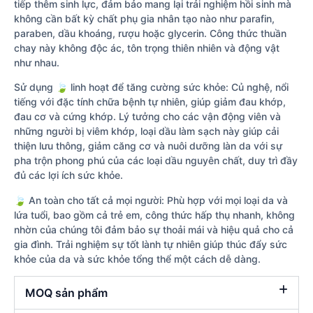
tiếp thêm sinh lực, đảm bảo mang lại trải nghiệm hồi sinh mà
không cần bất kỳ chất phụ gia nhân tạo nào như parafin,
paraben, dầu khoáng, rượu hoặc glycerin. Công thức thuần
chay này không độc ác, tôn trọng thiên nhiên và động vật
như nhau.
Sử dụng 🍃 linh hoạt để tăng cường sức khỏe: Củ nghệ, nổi
tiếng với đặc tính chữa bệnh tự nhiên, giúp giảm đau khớp,
đau cơ và cứng khớp. Lý tưởng cho các vận động viên và
những người bị viêm khớp, loại dầu làm sạch này giúp cải
thiện lưu thông, giảm căng cơ và nuôi dưỡng làn da với sự
pha trộn phong phú của các loại dầu nguyên chất, duy trì đầy
đủ các lợi ích sức khỏe.
🍃 An toàn cho tất cả mọi người: Phù hợp với mọi loại da và
lứa tuổi, bao gồm cả trẻ em, công thức hấp thụ nhanh, không
nhờn của chúng tôi đảm bảo sự thoải mái và hiệu quả cho cả
gia đình. Trải nghiệm sự tốt lành tự nhiên giúp thúc đẩy sức
khỏe của da và sức khỏe tổng thể một cách dễ dàng.
MOQ sản phẩm