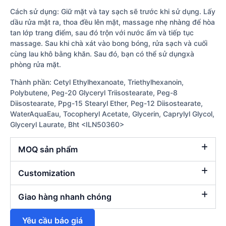
Cách sử dụng: Giữ mặt và tay sạch sẽ trước khi sử dụng. Lấy
dầu rửa mặt ra, thoa đều lên mặt, massage nhẹ nhàng để hòa
tan lớp trang điểm, sau đó trộn với nước ấm và tiếp tục
massage. Sau khi chà xát vào bong bóng, rửa sạch và cuối
cùng lau khô bằng khăn. Sau đó, bạn có thể sử dụngxà
phòng rửa mặt.
Thành phần: Cetyl Ethylhexanoate, Triethylhexanoin,
Polybutene, Peg-20 Glyceryl Triisostearate, Peg-8
Diisostearate, Ppg-15 Stearyl Ether, Peg-12 Diisostearate,
WaterAquaEau, Tocopheryl Acetate, Glycerin, Caprylyl Glycol,
Glyceryl Laurate, Bht <ILN50360>
MOQ sản phẩm
Customization
Giao hàng nhanh chóng
Yêu cầu báo giá