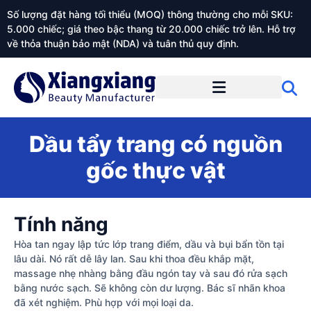
Số lượng đặt hàng tối thiểu (MOQ) thông thường cho mỗi SKU:
5.000 chiếc; giá theo bậc thang từ 20.000 chiếc trở lên. Hỗ trợ
về thỏa thuận bảo mật (NDA) và tuân thủ quy định.
Giới thiệu về Xiangxiangdaily
Dầu tẩy trang có nguồn
gốc thực vật
Tính năng
Hòa tan ngay lập tức lớp trang điểm, dầu và bụi bẩn tồn tại
lâu dài. Nó rất dễ lây lan. Sau khi thoa đều khắp mặt,
massage nhẹ nhàng bằng đầu ngón tay và sau đó rửa sạch
bằng nước sạch. Sẽ không còn dư lượng. Bác sĩ nhãn khoa
đã xét nghiệm. Phù hợp với mọi loại da.