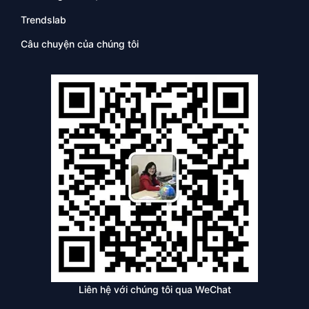
Trendslab
Câu chuyện của chúng tôi
Liên hệ với chúng tôi qua WeChat