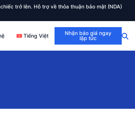
chiếc trở lên. Hỗ trợ về thỏa thuận bảo mật (NDA)
Nhận báo giá ngay
hệ
Tiếng Việt
lập tức