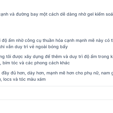
c cạnh và đường bay một cách dễ dàng nhờ gel kiểm so
i độ ẩm nhờ công cụ thuần hóa cạnh mạnh mẽ này có th
khi vẫn duy trì vẻ ngoài bóng bẩy
g tôi được xây dựng để thêm và duy trì độ ẩm trong k
a, bím tóc và các phong cách khác
óc đầy đủ hơn, dày hơn, mạnh mẽ hơn cho phụ nữ, nam g
u, locs và tóc màu xám