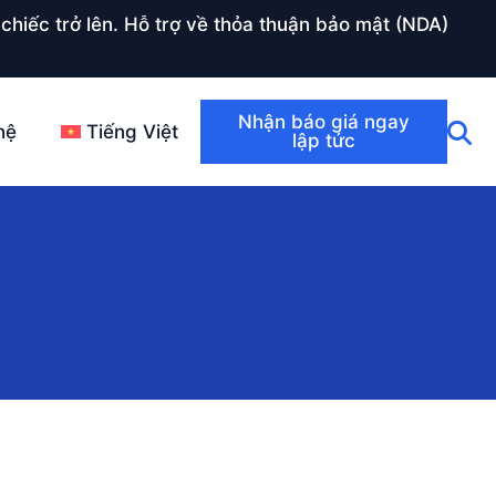
chiếc trở lên. Hỗ trợ về thỏa thuận bảo mật (NDA)
Nhận báo giá ngay
hệ
Tiếng Việt
lập tức