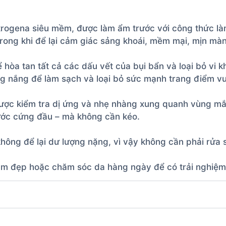
trogena siêu mềm, được làm ẩm trước với công thức làm
rong khi để lại cảm giác sảng khoái, mềm mại, mịn mà
 hòa tan tất cả các dấu vết của bụi bẩn và loại bỏ vi k
ng nắng để làm sạch và loại bỏ sức mạnh trang điểm vượ
 được kiểm tra dị ứng và nhẹ nhàng xung quanh vùng mắt
ớc cứng đầu – mà không cần kéo.
không để lại dư lượng nặng, vì vậy không cần phải rửa 
 làm đẹp hoặc chăm sóc da hàng ngày để có trải nghiệ