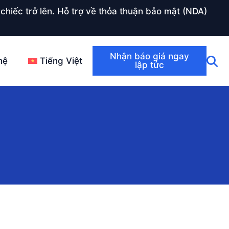
chiếc trở lên. Hỗ trợ về thỏa thuận bảo mật (NDA)
Nhận báo giá ngay
hệ
Tiếng Việt
lập tức