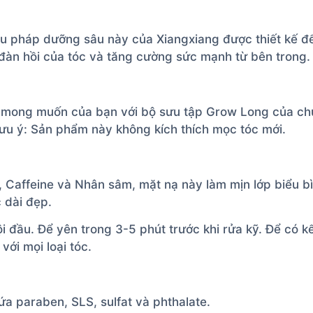
 pháp dưỡng sâu này của Xiangxiang được thiết kế để 
đàn hồi của tóc và tăng cường sức mạnh từ bên trong.
c mong muốn của bạn với bộ sưu tập Grow Long của ch
ưu ý: Sản phẩm này không kích thích mọc tóc mới.
, Caffeine và Nhân sâm, mặt nạ này làm mịn lớp biểu bì
 dài đẹp.
i đầu. Để yên trong 3-5 phút trước khi rửa kỹ. Để có k
ới mọi loại tóc.
a paraben, SLS, sulfat và phthalate.