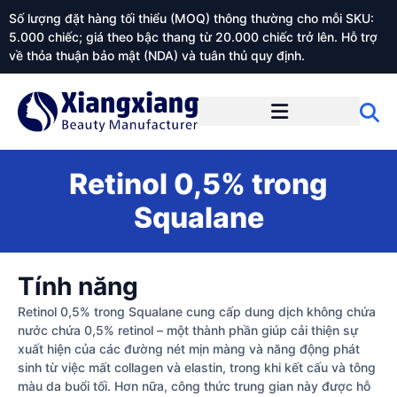
Số lượng đặt hàng tối thiểu (MOQ) thông thường cho mỗi SKU:
5.000 chiếc; giá theo bậc thang từ 20.000 chiếc trở lên. Hỗ trợ
về thỏa thuận bảo mật (NDA) và tuân thủ quy định.
Giới thiệu về Xiangxiangdaily
Retinol 0,5% trong
Squalane
Tính năng
Retinol 0,5% trong Squalane cung cấp dung dịch không chứa
nước chứa 0,5% retinol – một thành phần giúp cải thiện sự
xuất hiện của các đường nét mịn màng và năng động phát
sinh từ việc mất collagen và elastin, trong khi kết cấu và tông
màu da buổi tối. Hơn nữa, công thức trung gian này được hỗ