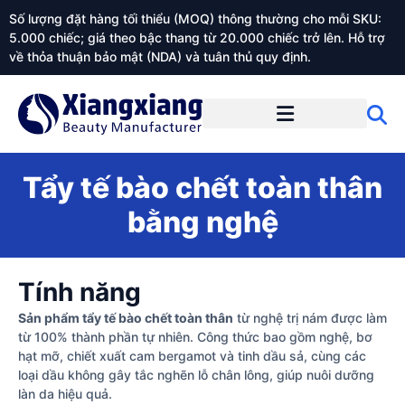
Số lượng đặt hàng tối thiểu (MOQ) thông thường cho mỗi SKU:
5.000 chiếc; giá theo bậc thang từ 20.000 chiếc trở lên. Hỗ trợ
về thỏa thuận bảo mật (NDA) và tuân thủ quy định.
Giới thiệu về Xiangxiangdaily
Tẩy tế bào chết toàn thân
bằng nghệ
Tính năng
Sản phẩm tẩy tế bào chết toàn thân
từ nghệ trị nám được làm
từ 100% thành phần tự nhiên. Công thức bao gồm nghệ, bơ
hạt mỡ, chiết xuất cam bergamot và tinh dầu sả, cùng các
loại dầu không gây tắc nghẽn lỗ chân lông, giúp nuôi dưỡng
làn da hiệu quả.