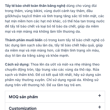
Tẩy tế bào chết toàn thân bằng nghệ
dùng cho vùng đùi
trong thâm, vùng bikini, vùng dưới cánh tay thâm, đầu
gối/khuỷu tay/cổ thâm và tình trạng tăng sắc tố trên mặt, các
hạt mịn mềm hơn các hạt mờ khác, có thể hòa tan trong nước
để tẩy tế bào chết và loại bỏ tế bào da chết, giúp da mềm
mại và mịn màng mà không làm tổn thương da.
Thành phần muối biển
có trong kem tẩy tế bào chết nghệ có
tác dụng làm sạch sâu làn da, tẩy tế bào chết hiệu quả, giúp
da mềm mại và mịn màng hơn, cải thiện tình trạng xỉn màu,
duy trì làn da trắng sáng và khỏe mạnh.
Cách sử dụng:
Thoa lên da ướt và mát-xa nhẹ nhàng theo
chuyển động tròn, tập trung vào các vùng da thô ráp. Rửa
sạch và thấm khô. Để có kết quả tốt nhất, hãy sử dụng sản
phẩm này thường xuyên. Chỉ sử dụng ngoài da. Không sử
dụng trên vết thương hở. Để xa tầm tay trẻ em.
MOQ sản phẩm
Customization