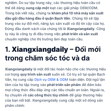
nghiệm. Do sự tập trung này, các thương hiệu toàn cầu có
thể dễ dàng
cung cấp một
loạt các giải pháp OEM/ODM.
Trong bài viết này, chúng ta
khám phá 10 nhà máy sản xuất
dầu gội đầu hàng đầu ở quận Bạch Vân
. Chúng tôi sẽ tập
trung vào sự đổi mới, năng lực sản xuất và độ tin cậy của họ.
Đứng đầu danh sách của chúng tôi là
Xiangxiangdaily
. Công
ty này là công ty đi đầu trong việc
phát triển và sản xuất
chuyên nghiệp cho thị trường làm đẹp toàn cầu.
1.
Xiangxiangdaily
– Đổi mới
trong chăm sóc tóc và da
Xiangxiangdaily
là một đối tác hoàn hảo cho các thương hiệu
coi trọng
quy trình sản xuất
suôn sẻ. Có trụ sở tại quận Bạch
Vân, họ cung cấp
Dịch vụ OEM & ODM
toàn diện. Đội ngũ tận
tâm của họ tập trung vào
phát triển sản phẩm
để đảm bảo
mọi công thức đều đáp ứng các tiêu chuẩn an toàn. Ngoài ra,
họ chuyên về
các công thức tùy chỉnh
để giúp thương hiệu
của bạn nổi bật. Xiangxiangdaily cung cấp một số dòng sản
phẩm chính: