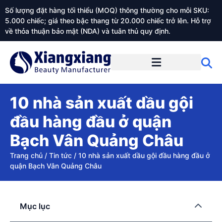
Số lượng đặt hàng tối thiểu (MOQ) thông thường cho mỗi SKU:
5.000 chiếc; giá theo bậc thang từ 20.000 chiếc trở lên. Hỗ trợ
về thỏa thuận bảo mật (NDA) và tuân thủ quy định.
Giới thiệu về Xiangxiangdaily
10 nhà sản xuất dầu gội
đầu hàng đầu ở quận
Bạch Vân Quảng Châu
Trang chủ
/
Tin tức
/
10 nhà sản xuất dầu gội đầu hàng đầu ở
quận Bạch Vân Quảng Châu
Mục lục