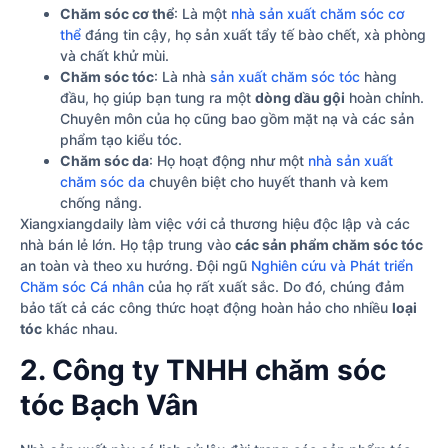
Chăm sóc cơ thể
: Là một
nhà sản xuất chăm sóc cơ
thể
đáng tin cậy, họ sản xuất tẩy tế bào chết, xà phòng
và chất khử mùi.
Chăm sóc tóc
: Là nhà
sản xuất chăm sóc tóc
hàng
đầu, họ giúp bạn tung ra một
dòng dầu gội
hoàn chỉnh.
Chuyên môn của họ cũng bao gồm mặt nạ và các sản
phẩm tạo kiểu tóc.
Chăm sóc da
: Họ hoạt động như một
nhà sản xuất
chăm sóc da
chuyên biệt cho huyết thanh và kem
chống nắng.
Xiangxiangdaily làm việc với cả thương hiệu độc lập và các
nhà bán lẻ lớn. Họ tập trung vào
các sản phẩm chăm sóc tóc
an toàn và theo xu hướng. Đội ngũ
Nghiên cứu và Phát triển
Chăm sóc Cá nhân
của họ rất xuất sắc. Do đó, chúng đảm
bảo tất cả các công thức hoạt động hoàn hảo cho nhiều
loại
tóc
khác nhau.
2. Công ty TNHH chăm sóc
tóc Bạch Vân