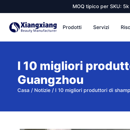
MOQ tipico per SKU: 5k 
Prodotti
Servizi
Ris
I 10 migliori produt
Guangzhou
Casa
/
Notizie
/
I 10 migliori produttori di sha