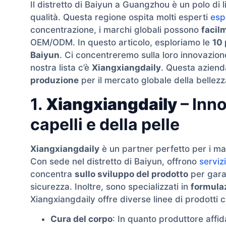
Il distretto di Baiyun a Guangzhou è un polo di 
qualità. Questa regione ospita molti esperti
esp
concentrazione, i marchi globali possono
facil
OEM/ODM. In questo articolo, esploriamo le
10 
Baiyun
. Ci concentreremo sulla loro innovazione
nostra lista c’è
Xiangxiangdaily
. Questa aziend
produzione
per il mercato globale della bellezz
1.
Xiangxiangdaily
– Inno
capelli e della pelle
Xiangxiangdaily
è un partner perfetto per i m
Con sede nel distretto di Baiyun, offrono
servi
concentra
sullo sviluppo del prodotto
per garan
sicurezza. Inoltre, sono specializzati in
formula
Xiangxiangdaily offre diverse linee di prodotti 
Cura del corpo
: In quanto produttore affi