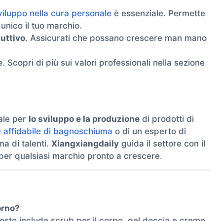
sviluppo nella cura personale
è essenziale. Permette
nico il tuo marchio.
uttivo
. Assicurati che possano crescere man mano
. Scopri di più sui valori professionali nella sezione
eale per
lo sviluppo e la produzione
di prodotti di
 affidabile di bagnoschiuma
o di un esperto di
 di talenti.
Xiangxiangdaily
guida il settore con il
per qualsiasi marchio pronto a crescere.
orno?
uesto include scrub per il corpo, gel doccia e creme