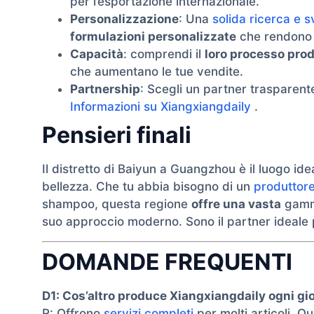
per l’esportazione internazionale.
Personalizzazione
: Una
solida ricerca e 
formulazioni personalizzate
che rendono u
Capacità
: comprendi il
loro processo prod
che aumentano le tue vendite.
Partnership
: Scegli un partner trasparente
Informazioni su Xiangxiangdaily
.
Pensieri finali
Il distretto di Baiyun a Guangzhou è il luogo id
bellezza. Che tu abbia bisogno di un
produttore
shampoo, questa regione
offre una vasta
gamma
suo approccio moderno. Sono il partner ideale 
DOMANDE FREQUENTI
D1: Cos’altro produce Xiangxiangdaily ogni gi
R: Offrono
servizi completi
per molti articoli. Q