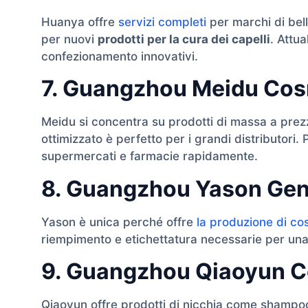
Huanya offre
servizi completi
per marchi di bell
per nuovi
prodotti per la cura dei capelli
. Attu
confezionamento innovativi.
7. Guangzhou Meidu Cosm
Meidu si concentra su prodotti di massa a prezzi
ottimizzato è perfetto per i grandi distributori
supermercati e farmacie rapidamente.
8. Guangzhou Yason Gene
Yason è unica perché offre
la produzione di co
riempimento e etichettatura necessarie per un
9. Guangzhou Qiaoyun Co
Qiaoyun offre prodotti di nicchia come shampoo 