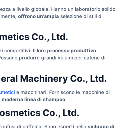
ezza a livello globale. Hanno un laboratorio solido
almente,
offrono un’ampia
selezione di stili di
etics Co., Ltd.
 competitivi. Il loro
processo produttivo
. Possono produrre grandi volumi per catene di
ral Machinery Co., Ltd.
smetici
e macchinari. Forniscono le macchine di
a
moderna linea di shampoo
.
smetics Co., Ltd.
infusi di caffeina. Sono esperti nello
sviluppo di