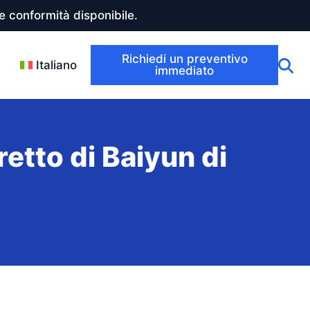
 conformità disponibile.
Richiedi un preventivo
Italiano
immediato
retto di Baiyun di