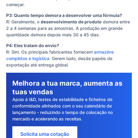
começar.
P3: Quanto tempo demora a desenvolver uma fórmula?
R: Geralmente, o
desenvolvimento de produto
demora entre
2 a 4 semanas para as amostras. A produção em grande
quantidade demora depois mais 30 a 45 dias.
P4: Eles tratam do envio?
R: Sim. Os principais fabricantes fornecem
armazéns
completos e logística
. Gerem tudo, desde papéis de
exportação até entrega global.
Melhora a tua marca, aumenta as
tuas vendas
Apoio à I&D, testes de estabilidade e ficheiros de
conformidade alinhados com o seu calendário de
lançamento - reduzindo o tempo de colocação no
mercado e acelerando as receitas.
Solicita uma cotação