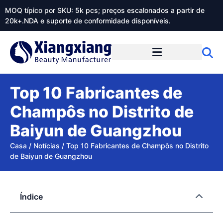
MOQ típico por SKU: 5k pcs; preços escalonados a partir de
20k+.NDA e suporte de conformidade disponíveis.
Sobre o Xiangxiangdaily
Top 10 Fabricantes de
Champôs no Distrito de
Baiyun de Guangzhou
Casa
/
Notícias
/
Top 10 Fabricantes de Champôs no Distrito
de Baiyun de Guangzhou
Índice